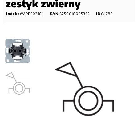
zestyk zwierny
Indeks:
WDE503101
EAN:
3250610095362
ID:
31789