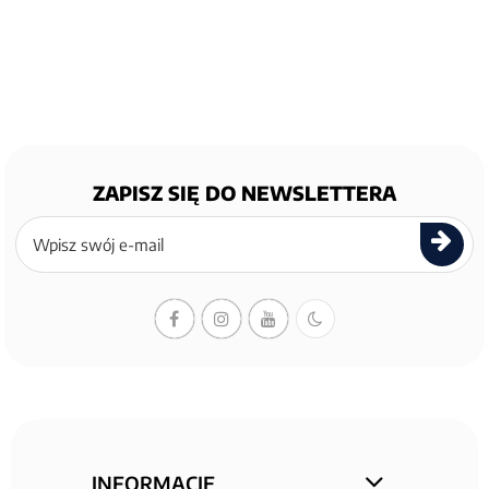
ZAPISZ SIĘ DO NEWSLETTERA
Zapisz
się
do
newslettera
INFORMACJE