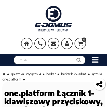
0
Szukaj w sklepie
gniazdka i wyłączniki
berker
berker b.kwadrat
łączniki
one.platform
one.platform Łącznik 1-
klawiszowy przyciskowy,