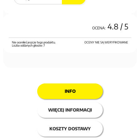
4.8
/ 5
OCENA:
Nie oceniłeś jeszcze tego produktu.
OCENY NIE SĄ WERYFIKOWANE
Liczba oddanych głosów:
7
INFO
WIĘCEJ INFORMACJI
KOSZTY DOSTAWY