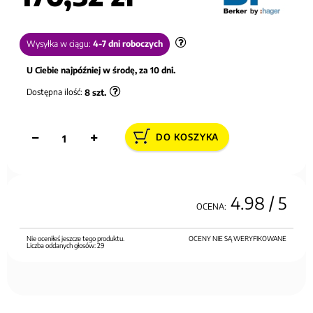
Wysyłka w ciągu:
4-7 dni roboczych
U Ciebie najpóźniej w środę, za 10 dni.
Dostępna ilość:
8
szt.
DO KOSZYKA
4.98
/ 5
OCENA:
Nie oceniłeś jeszcze tego produktu.
OCENY NIE SĄ WERYFIKOWANE
Liczba oddanych głosów:
29