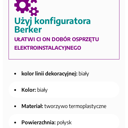
Użyj konfiguratora
Berker
UŁATWI CI ON DOBÓR OSPRZĘTU
ELEKTROINSTALACYJNEGO
kolor linii dekoracyjnej:
biały
Kolor:
biały
Materiał:
tworzywo termoplastyczne
Powierzchnia:
połysk