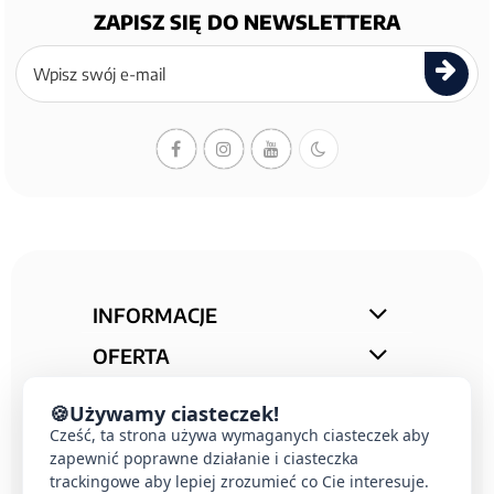
ZAPISZ SIĘ DO NEWSLETTERA
Zapisz
się
do
newslettera
INFORMACJE
OFERTA
STREFA PORAD
🍪
Używamy ciasteczek!
Cześć, ta strona używa wymaganych ciasteczek aby
KONTAKT
zapewnić poprawne działanie i ciasteczka
trackingowe aby lepiej zrozumieć co Cie interesuje.