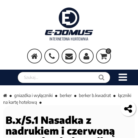
0
Szukaj w sklepie
gniazdka i wyłączniki
berker
berker b.kwadrat
łączniki
na kartę hotelową
B.x/S.1 Nasadka z
nadrukiem i czerwoną