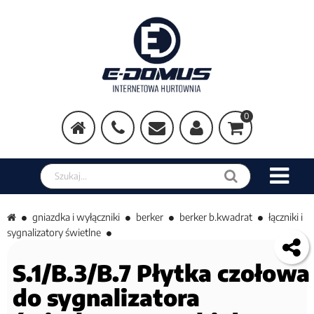
0
Szukaj w sklepie
gniazdka i wyłączniki
berker
berker b.kwadrat
łączniki i
sygnalizatory świetlne
S.1/B.3/B.7 Płytka czołowa
do sygnalizatora