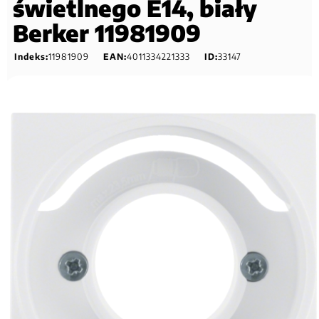
świetlnego E14, biały
Berker 11981909
Indeks:
11981909
EAN:
4011334221333
ID:
33147