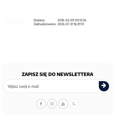
Dodano:
2018-03-09 09:51:34
Zaktualizowano:
2026-07-31 16:29:51
ZAPISZ SIĘ DO NEWSLETTERA
Zapisz
się
do
newslettera