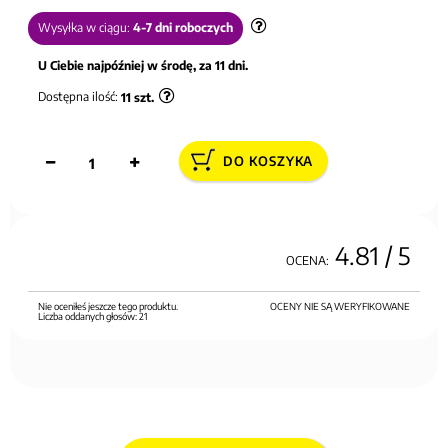
Wysyłka w ciągu:
4-7 dni roboczych
U Ciebie najpóźniej w środę, za 11 dni.
Dostępna ilość:
11
szt.
DO KOSZYKA
4.81
/ 5
OCENA:
Nie oceniłeś jeszcze tego produktu.
OCENY NIE SĄ WERYFIKOWANE
Liczba oddanych głosów:
21