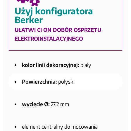
Użyj konfiguratora
Berker
UŁATWI CI ON DOBÓR OSPRZĘTU
ELEKTROINSTALACYJNEGO
kolor linii dekoracyjnej:
biały
Powierzchnia:
połysk
wycięcie Ø:
27,2 mm
element centralny do mocowania