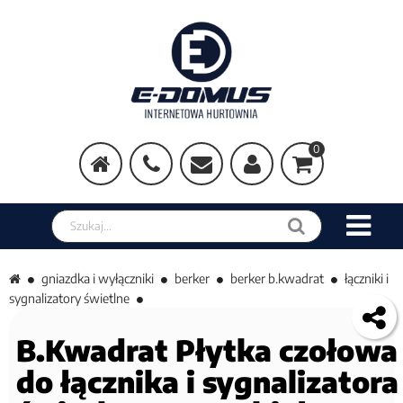
0
Szukaj w sklepie
gniazdka i wyłączniki
berker
berker b.kwadrat
łączniki i
sygnalizatory świetlne
B.Kwadrat Płytka czołowa
do łącznika i sygnalizatora