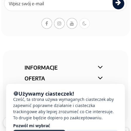
się
do
newslettera
INFORMACJE
OFERTA
STREFA PORAD
🍪
Używamy ciasteczek!
Cześć, ta strona używa wymaganych ciasteczek aby
KONTAKT
zapewnić poprawne działanie i ciasteczka
trackingowe aby lepiej zrozumieć co Cie interesuje.
To drugie będzie dopiero po zaakceptowaniu.
Pozwól mi wybrać