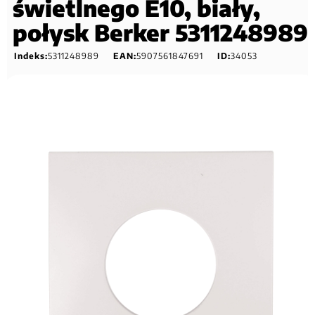
świetlnego E10, biały,
połysk Berker 5311248989
Indeks:
5311248989
EAN:
5907561847691
ID:
34053