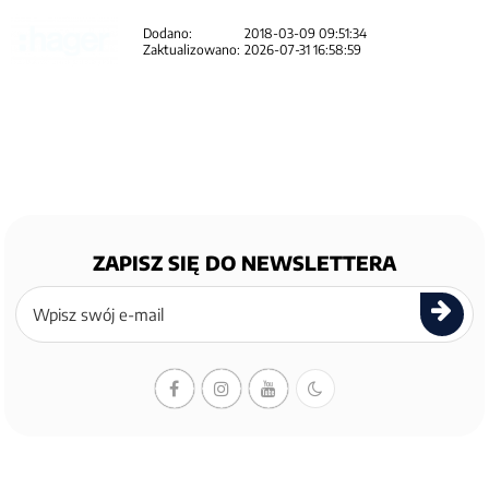
Dodano:
2018-03-09 09:51:34
Zaktualizowano:
2026-07-31 16:58:59
ZAPISZ SIĘ DO NEWSLETTERA
Zapisz
się
do
newslettera