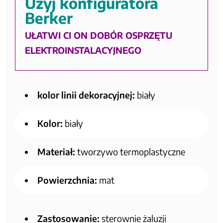
Użyj konfiguratora
Berker
UŁATWI CI ON DOBÓR OSPRZĘTU
ELEKTROINSTALACYJNEGO
kolor linii dekoracyjnej:
biały
Kolor:
biały
Materiał:
tworzywo termoplastyczne
Powierzchnia:
mat
Zastosowanie:
sterownie żaluzji