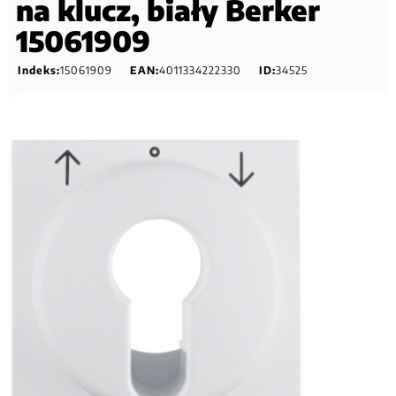
na klucz, biały Berker
15061909
Indeks:
15061909
EAN:
4011334222330
ID:
34525