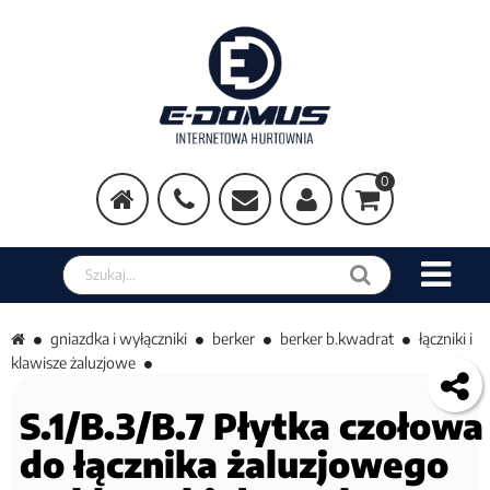
0
Szukaj w sklepie
gniazdka i wyłączniki
berker
berker b.kwadrat
łączniki i
klawisze żaluzjowe
S.1/B.3/B.7 Płytka czołowa
do łącznika żaluzjowego