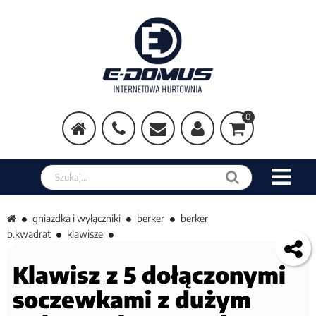
0
Szukaj w sklepie
gniazdka i wyłączniki
berker
berker
b.kwadrat
klawisze
Klawisz z 5 dołączonymi
soczewkami z dużym