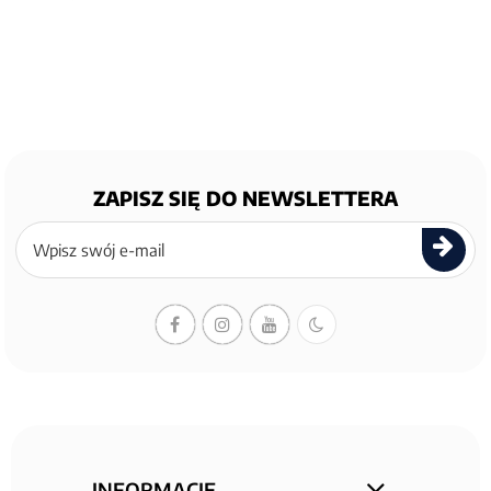
ZAPISZ SIĘ DO NEWSLETTERA
Zapisz
się
do
newslettera
INFORMACJE