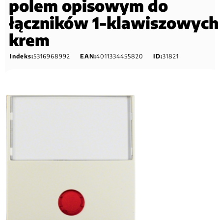
polem opisowym do
łączników 1-klawiszowych
krem
Indeks:
5316968992
EAN:
4011334455820
ID:
31821