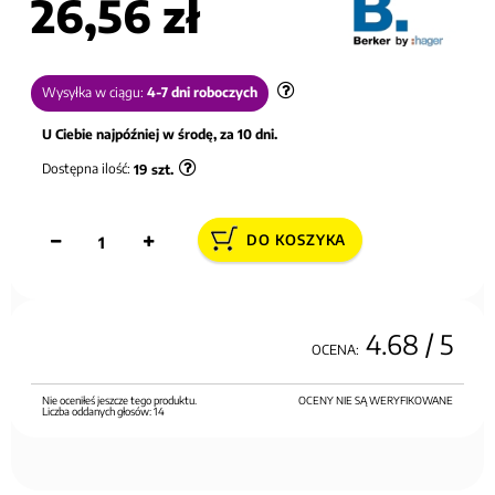
26,56 zł
Wysyłka w ciągu:
4-7 dni roboczych
U Ciebie najpóźniej w środę, za 10 dni.
Dostępna ilość:
19
szt.
DO KOSZYKA
4.68
/ 5
OCENA:
Nie oceniłeś jeszcze tego produktu.
OCENY NIE SĄ WERYFIKOWANE
Liczba oddanych głosów:
14