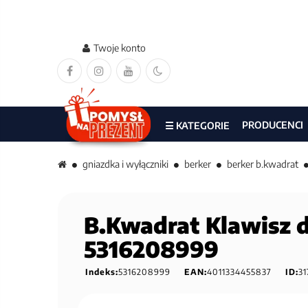
Twoje konto
PRODUCENCI
☰ KATEGORIE
gniazdka i wyłączniki
berker
berker b.kwadrat
B.Kwadrat Klawisz d
5316208999
Indeks:
5316208999
EAN:
4011334455837
ID:
31