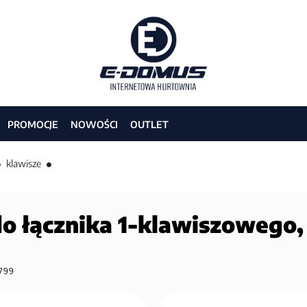
PROMOCJE
NOWOŚCI
OUTLET
klawisze
o łącznika 1-klawiszowego, 
799