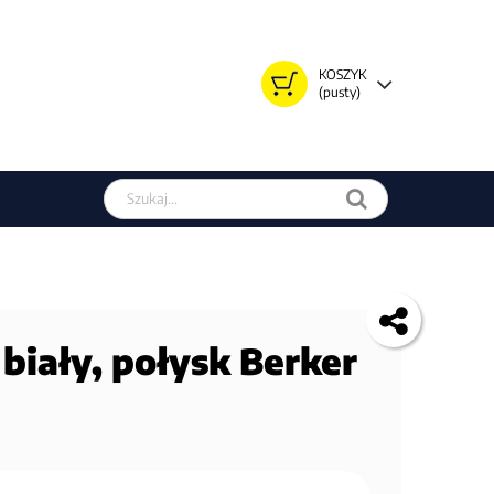
KOSZYK
(pusty)
Szukaj w sklepie
biały, połysk Berker