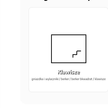
Klawisze
gniazdka i wylaczniki / berker / berker bkwadrat / klawisze