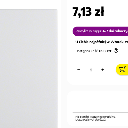
7,13 zł
Wysyłka w ciągu:
4-7 dni roboczy
U Ciebie najpóźniej w Wtorek, za
Dostępna ilość:
893
szt.
Nie oceniłeś jeszcze tego produktu.
Liczba oddanych głosów:
2