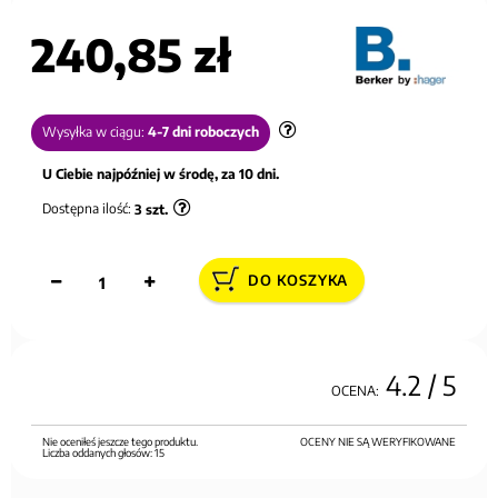
240,85 zł
Wysyłka w ciągu:
4-7 dni roboczych
U Ciebie najpóźniej w środę, za 10 dni.
Dostępna ilość:
3
szt.
DO KOSZYKA
4.2
/ 5
OCENA:
Nie oceniłeś jeszcze tego produktu.
OCENY NIE SĄ WERYFIKOWANE
Liczba oddanych głosów:
15