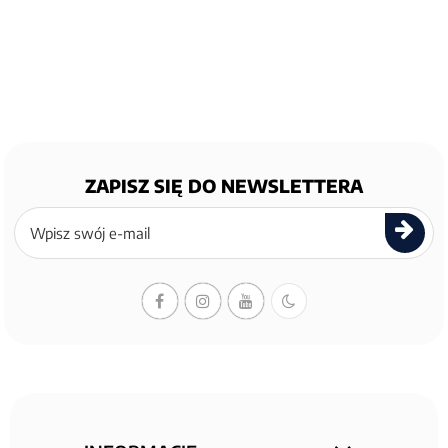
ZAPISZ SIĘ DO NEWSLETTERA
Zapisz
się
do
newslettera