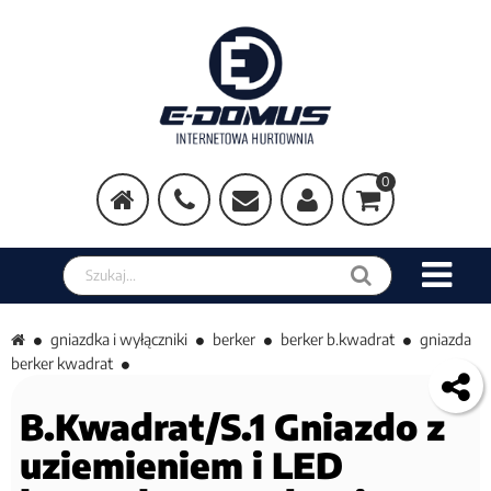
0
Szukaj w sklepie
gniazdka i wyłączniki
berker
berker b.kwadrat
gniazda
berker kwadrat
B.Kwadrat/S.1 Gniazdo z
uziemieniem i LED