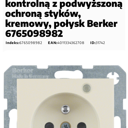
kontrolną z podwyższoną
ochroną styków,
kremowy, połysk Berker
6765098982
Indeks:
6765098982
EAN:
4011334362708
ID:
31742