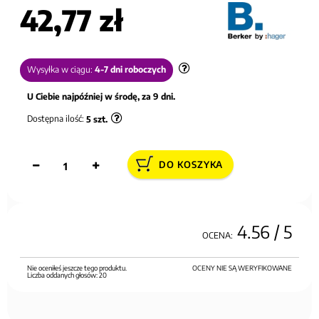
42,77 zł
Wysyłka w ciągu:
4-7 dni roboczych
U Ciebie najpóźniej w środę, za 9 dni.
Dostępna ilość:
5
szt.
DO KOSZYKA
4.56
/ 5
OCENA:
Nie oceniłeś jeszcze tego produktu.
OCENY NIE SĄ WERYFIKOWANE
Liczba oddanych głosów:
20