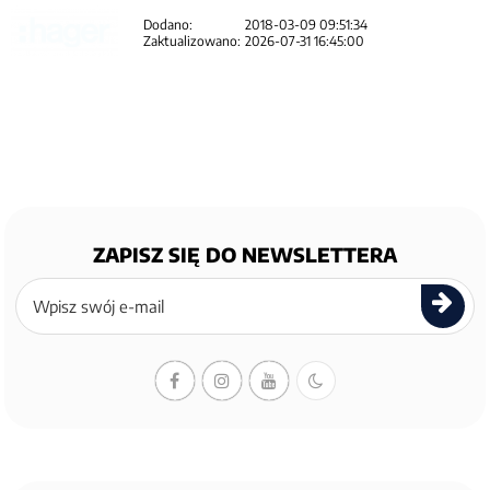
Dodano:
2018-03-09 09:51:34
Zaktualizowano:
2026-07-31 16:45:00
ZAPISZ SIĘ DO NEWSLETTERA
Zapisz
się
do
newslettera