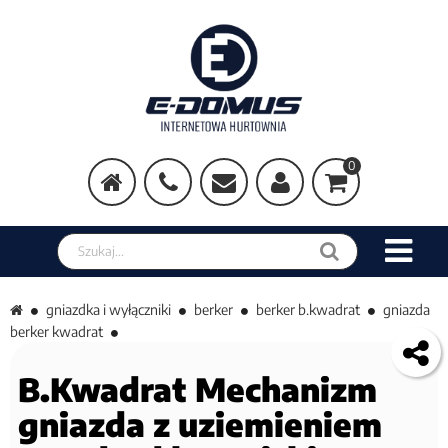
0
Szukaj w sklepie
gniazdka i wyłączniki
berker
berker b.kwadrat
gniazda
berker kwadrat
B.Kwadrat Mechanizm
gniazda z uziemieniem