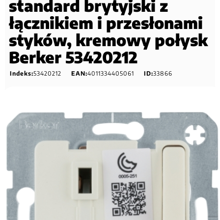
standard brytyjski z
łącznikiem i przesłonami
styków, kremowy połysk
Berker 53420212
Indeks:
53420212
EAN:
4011334405061
ID:
33866