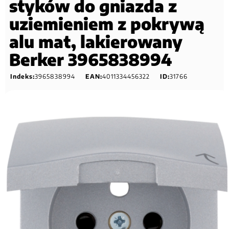
styków do gniazda z
uziemieniem z pokrywą
alu mat, lakierowany
Berker 3965838994
Indeks:
3965838994
EAN:
4011334456322
ID:
31766