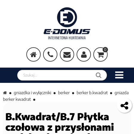
0
Szukaj w sklepie
gniazdka i wyłączniki
berker
berker b.kwadrat
gniazda
berker kwadrat
B.Kwadrat/B.7 Płytka
czołowa z przysłonami