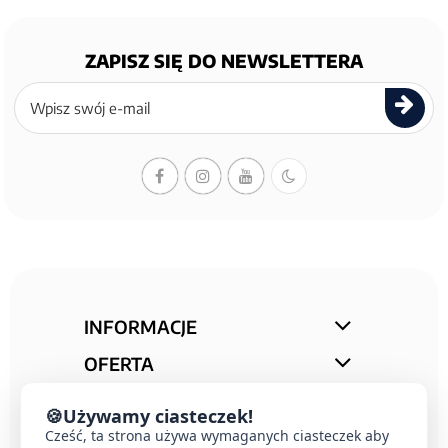
ZAPISZ SIĘ DO NEWSLETTERA
Zapisz
się
do
newslettera
INFORMACJE
OFERTA
STREFA PORAD
🍪
Używamy ciasteczek!
Cześć, ta strona używa wymaganych ciasteczek aby
KONTAKT