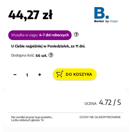
44,27 zł
Wysyłka w ciągu:
4-7 dni roboczych
U Ciebie najpóźniej w Poniedziałek, za 11 dni.
Dostępna ilość:
66
szt.
DO KOSZYKA
4.72
/ 5
OCENA:
Nie oceniłeś jeszcze tego produktu.
OCENY NIE SĄ WERYFIKOWANE
Liczba oddanych głosów:
16