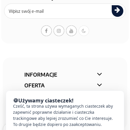
Zapisz
się
do
newslettera
INFORMACJE
OFERTA
STREFA PORAD
🍪
Używamy ciasteczek!
KONTAKT
Cześć, ta strona używa wymaganych ciasteczek aby
zapewnić poprawne działanie i ciasteczka
trackingowe aby lepiej zrozumieć co Cie interesuje.
To drugie będzie dopiero po zaakceptowaniu.