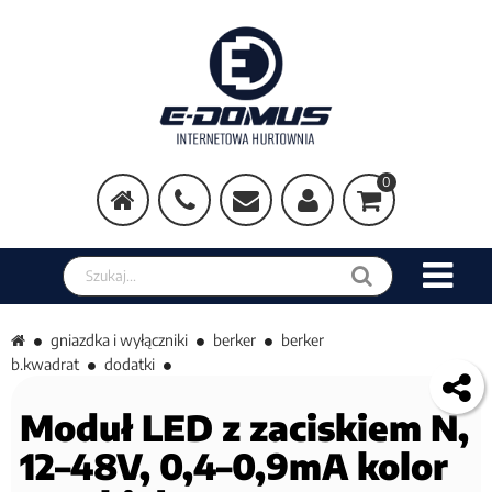
0
Szukaj w sklepie
gniazdka i wyłączniki
berker
berker
b.kwadrat
dodatki
Moduł LED z zaciskiem N,
12–48V, 0,4–0,9mA kolor