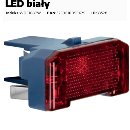
LED biały
Indeks:
WDE1687W
EAN:
3250610099629
ID:
33528