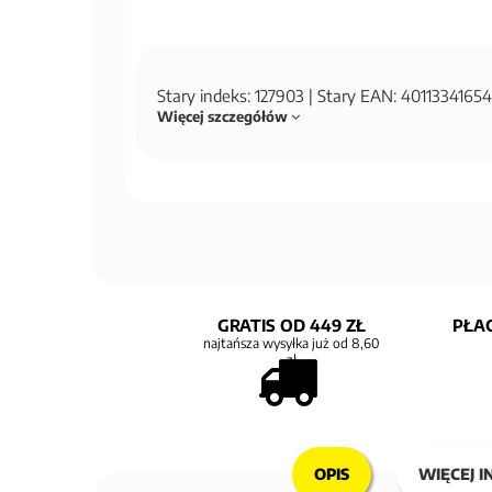
Stary indeks: 127903 | Stary EAN: 401133416
Więcej szczegółów
GRATIS OD 449 ZŁ
PŁAC
najtańsza wysyłka już od 8,60
zł
OPIS
WIĘCEJ I