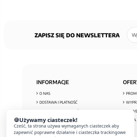
Zapisz
się
ZAPISZ SIĘ DO NEWSLETTERA
do
newsl
INFORMACJE
OFER
O NAS
PROM
DOSTAWA I PŁATNOŚĆ
WYPR
POLITYKA PRYWATNOŚCI I COOKIES
NOWE
🍪
Używamy ciasteczek!
REGULAMIN ZAKUPÓW
MAPA 
Cześć, ta strona używa wymaganych ciasteczek aby
REKLAMACJE I ZWROTY
zapewnić poprawne działanie i ciasteczka trackingowe