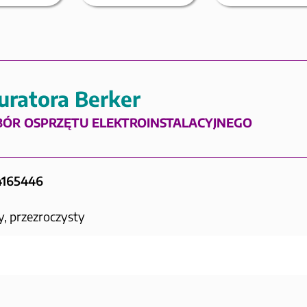
uratora Berker
BÓR OSPRZĘTU ELEKTROINSTALACYJNEGO
34165446
y, przezroczysty