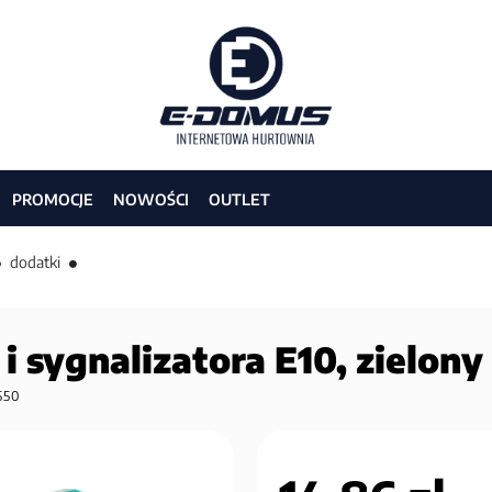
PROMOCJE
NOWOŚCI
OUTLET
dodatki
 i sygnalizatora E10, zielon
550