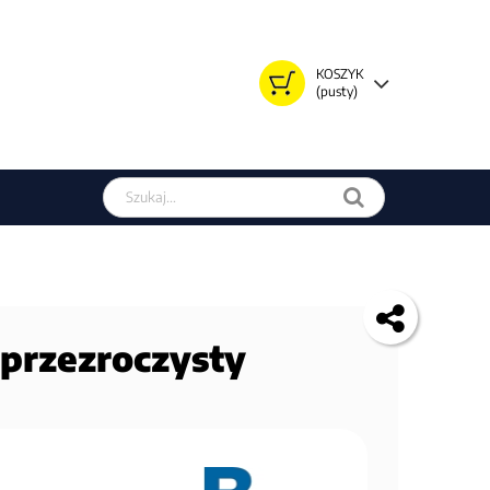
KOSZYK
(pusty)
Szukaj w sklepie
y przezroczysty