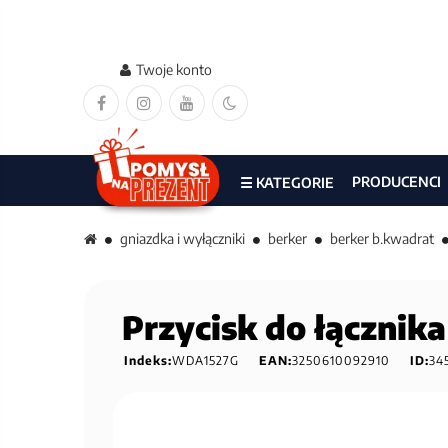
Twoje konto
PRODUCENCI
☰ KATEGORIE
gniazdka i wyłączniki
berker
berker b.kwadrat
Przycisk do łącznika
Indeks:
WDA1527G
EAN:
3250610092910
ID:
34