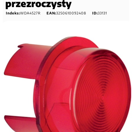
przezroczysty
Indeks:
WDA4527R
EAN:
3250610092408
ID:
33131