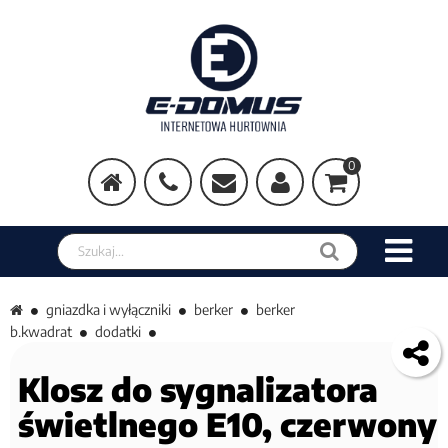
0
Szukaj w sklepie
gniazdka i wyłączniki
berker
berker
b.kwadrat
dodatki
Klosz do sygnalizatora
świetlnego E10, czerwony