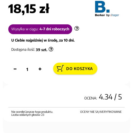
18,15 zł
Wysyłka w ciągu:
4-7 dni roboczych
U Ciebie najpóźniej w środę, za 10 dni.
Dostępna ilość:
39
szt.
DO KOSZYKA
4.34
/ 5
OCENA:
Nie oceniłeś jeszcze tego produktu.
OCENY NIE SĄ WERYFIKOWANE
Liczba oddanych głosów:
23