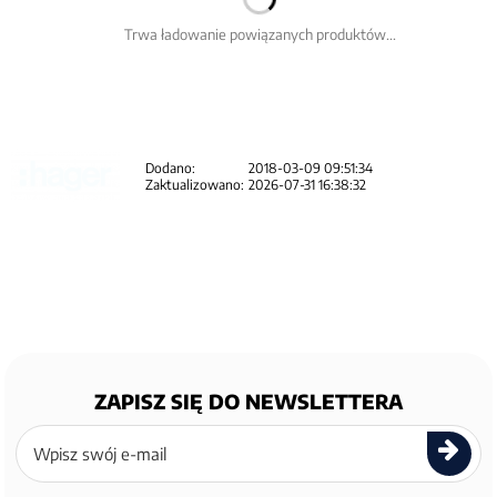
Trwa ładowanie powiązanych produktów...
Dodano:
2018-03-09 09:51:34
Zaktualizowano:
2026-07-31 16:38:32
ZAPISZ SIĘ DO NEWSLETTERA
Zapisz
się
do
newslettera