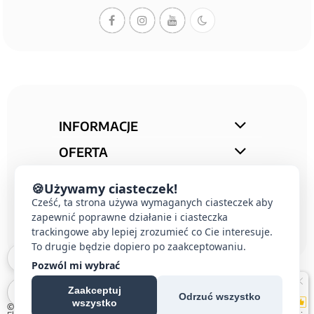
INFORMACJE
OFERTA
STREFA PORAD
🍪
Używamy ciasteczek!
Cześć, ta strona używa wymaganych ciasteczek aby
KONTAKT
zapewnić poprawne działanie i ciasteczka
trackingowe aby lepiej zrozumieć co Cie interesuje.
To drugie będzie dopiero po zaakceptowaniu.
Pozwól mi wybrać
Zaakceptuj
Odrzuć wszystko
wszystko
© 2026 E-DOMUS |
Kontakt Simon
|
Ospel
|
Berker
|
Karlik
|
Hager
|
Schneider