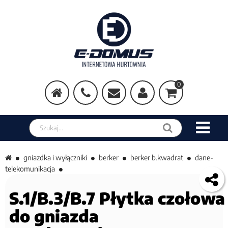
0
Szukaj w sklepie
gniazdka i wyłączniki
berker
berker b.kwadrat
dane-
telekomunikacja
S.1/B.3/B.7 Płytka czołowa
do gniazda