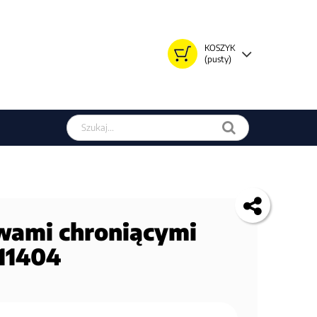
KOSZYK
(pusty)
Szukaj w sklepie
wami chroniącymi
11404