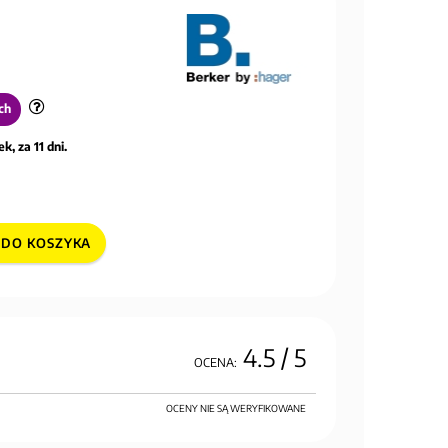
ch
k, za 11 dni.
DO KOSZYKA
4.5
/ 5
OCENA:
OCENY NIE SĄ WERYFIKOWANE