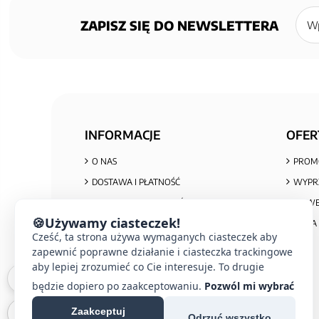
Zapisz
się
ZAPISZ SIĘ DO NEWSLETTERA
do
newsl
INFORMACJE
OFER
O NAS
PROM
DOSTAWA I PŁATNOŚĆ
WYPR
POLITYKA PRYWATNOŚCI I COOKIES
NOWE
🍪
Używamy ciasteczek!
REGULAMIN ZAKUPÓW
MAPA 
Cześć, ta strona używa wymaganych ciasteczek aby
REKLAMACJE I ZWROTY
zapewnić poprawne działanie i ciasteczka trackingowe
INFORMACJA O ZUŻYTYM SPRZĘCIE
aby lepiej zrozumieć co Cie interesuje. To drugie
będzie dopiero po zaakceptowaniu.
Pozwól mi wybrać
Zaakceptuj
Odrzuć wszystko