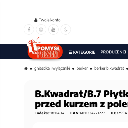
Twoje konto
PRODUCENCI
☰ KATEGORIE
gniazdka i wyłączniki
berker
berker b.kwadrat
B.Kwadrat/B.7 Płyt
przed kurzem z pol
Indeks:
11811404
EAN:
4011334221227
ID:
32994