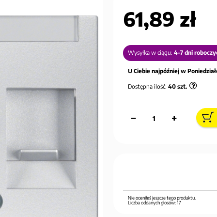
61,89 zł
Wysyłka w ciągu:
4-7 dni roboczy
U Ciebie najpóźniej w Poniedziałe
Dostępna ilość:
40
szt.
Nie oceniłeś jeszcze tego produktu.
Liczba oddanych głosów:
17