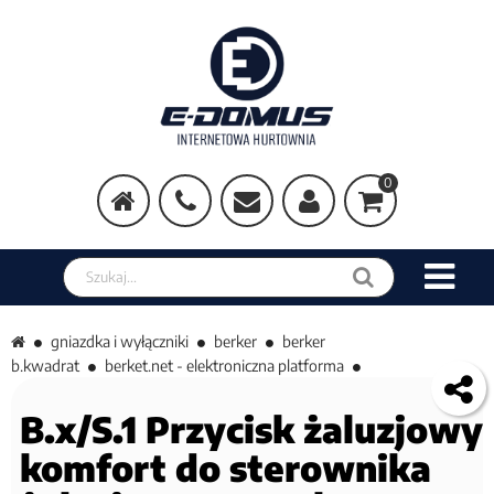
0
Szukaj w sklepie
gniazdka i wyłączniki
berker
berker
b.kwadrat
berket.net - elektroniczna platforma
B.x/S.1 Przycisk żaluzjowy
komfort do sterownika