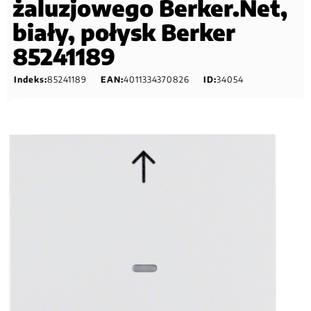
żaluzjowego Berker.Net,
biały, połysk Berker
85241189
Indeks:
85241189
EAN:
4011334370826
ID:
34054