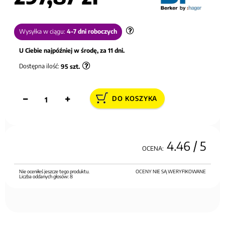
Wysyłka w ciągu:
4-7 dni roboczych
U Ciebie najpóźniej w środę, za 11 dni.
Dostępna ilość:
95
szt.
DO KOSZYKA
4.46
/ 5
OCENA:
Nie oceniłeś jeszcze tego produktu.
OCENY NIE SĄ WERYFIKOWANE
Liczba oddanych głosów:
8