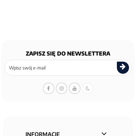
ZAPISZ SIĘ DO NEWSLETTERA
Zapisz
się
do
newslettera
INFORMACJE