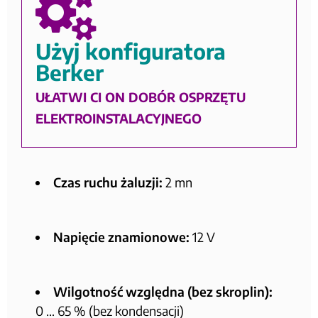
Użyj konfiguratora
Berker
UŁATWI CI ON DOBÓR OSPRZĘTU
ELEKTROINSTALACYJNEGO
Czas ruchu żaluzji:
2 mn
Napięcie znamionowe:
12 V
Wilgotność względna (bez skroplin):
0 … 65 % (bez kondensacji)