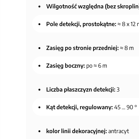
Wilgotność względna (bez skroplin
Pole detekcji, prostokątne:
≈ 8 x 12 
Zasięg po stronie przedniej:
≈ 8 m
Zasięg boczny:
po ≈ 6 m
Liczba płaszczyzn detekcji:
3
Kąt detekcji, regulowany:
45 … 90 °
kolor linii dekoracyjnej:
antracyt