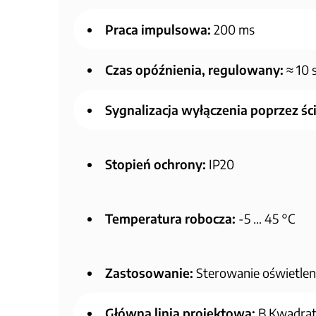
Praca impulsowa:
200 ms
Czas opóźnienia, regulowany:
≈ 10 
Sygnalizacja wyłączenia poprzez śc
Stopień ochrony:
IP20
Temperatura robocza:
-5 … 45 °C
Zastosowanie:
Sterowanie oświetleni
Główna linia projektowa:
B.Kwadrat/