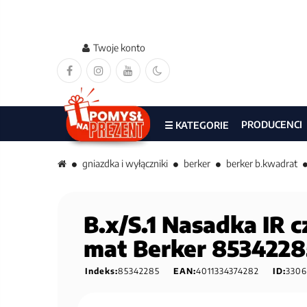
Twoje konto
PRODUCENCI
☰ KATEGORIE
gniazdka i wyłączniki
berker
berker b.kwadrat
B.x/S.1 Nasadka IR c
mat Berker 8534228
Indeks:
85342285
EAN:
4011334374282
ID:
3306