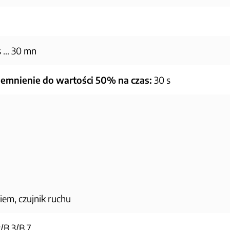
s … 30 mn
iemnienie do wartości 50% na czas:
30 s
em, czujnik ruchu
B.3/B.7