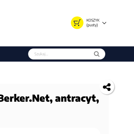
KOSZYK
(pusty)
Szukaj w sklepie
Berker.Net, antracyt,