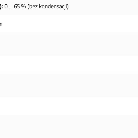
):
0 … 65 % (bez kondensacji)
m