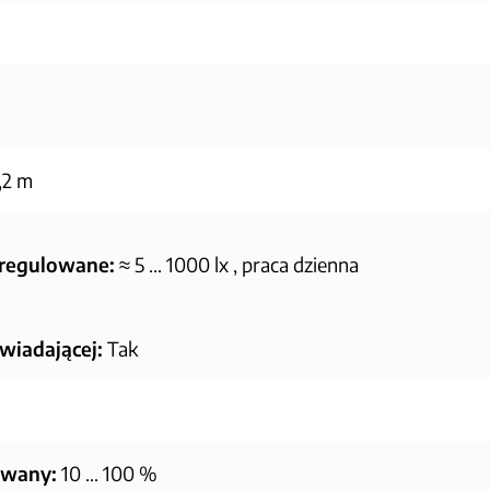
,2 m
 regulowane:
≈ 5 … 1000 lx , praca dzienna
wiadającej:
Tak
owany:
10 … 100 %