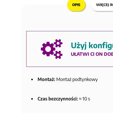
OPIS
WIĘCEJ I
Użyj konfig
UŁATWI CI ON DO
Montaż:
Montaż podtynkowy
Czas bezczynności:
≈ 10 s