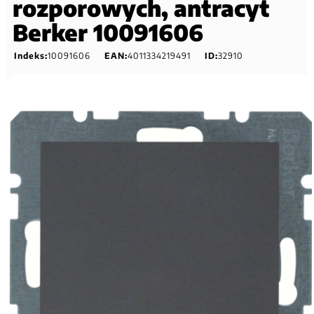
rozporowych, antracyt
Berker 10091606
Indeks:
10091606
EAN:
4011334219491
ID:
32910