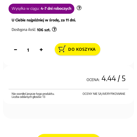
Wysyłka w ciągu:
4-7 dni roboczych
U Ciebie najpóźniej w środę, za 11 dni.
Dostępna ilość:
106
szt.
DO KOSZYKA
4.44
/ 5
OCENA:
Nie oceniłeś jeszcze tego produktu.
OCENY NIE SĄ WERYFIKOWANE
Liczba oddanych głosów:
13