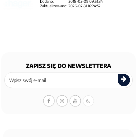
Dodano:
2018-03-09 09:51:34
Zaktualizowano:
2026-07-31 16:24:52
ZAPISZ SIĘ DO NEWSLETTERA
Zapisz
się
do
newslettera