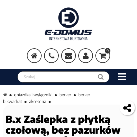
0
Szukaj w sklepie
gniazdka i wyłączniki
berker
berker
b.kwadrat
akcesoria
B.x Zaślepka z płytką
czołową, bez pazurków