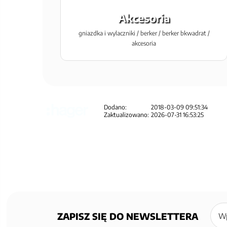
Akcesoria
gniazdka i wylaczniki / berker / berker bkwadrat /
akcesoria
Dodano:
2018-03-09 09:51:34
Zaktualizowano:
2026-07-31 16:53:25
Zapisz
się
ZAPISZ SIĘ DO NEWSLETTERA
do
newsl