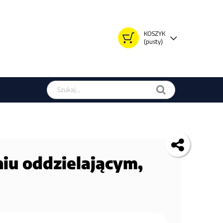
KOSZYK
(pusty)
Szukaj w sklepie
iu oddzielającym,