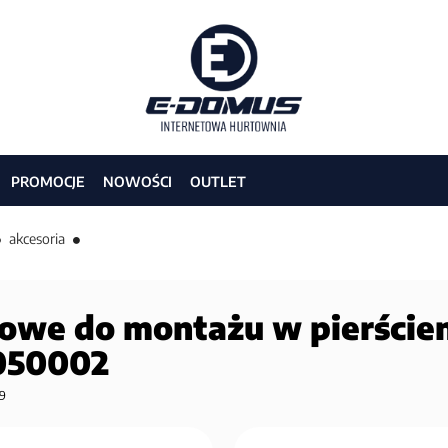
PROMOCJE
NOWOŚCI
OUTLET
akcesoria
owe do montażu w pierścien
050002
9