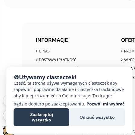
INFORMACJE
OFER
O NAS
PROM
DOSTAWA I PŁATNOŚĆ
WYPR
POLITYKA PRYWATNOŚCI I COOKIES
NOWE
🍪
Używamy ciasteczek!
REGULAMIN ZAKUPÓW
MAPA 
Cześć, ta strona używa wymaganych ciasteczek aby
REKLAMACJE I ZWROTY
zapewnić poprawne działanie i ciasteczka trackingowe
INFORMACJA O ZUŻYTYM SPRZĘCIE
aby lepiej zrozumieć co Cie interesuje. To drugie
będzie dopiero po zaakceptowaniu.
Pozwól mi wybrać
Zaakceptuj
Odrzuć wszystko
wszystko
© 2026 E-DOMUS |
Kontakt Simon
|
Ospel
|
Berker
|
Karlik
|
Hager
|
S