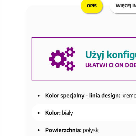
OPIS
WIĘCEJ I
Użyj konfig
UŁATWI CI ON DO
Kolor specjalny - linia design:
krem
Kolor:
biały
Powierzchnia:
połysk