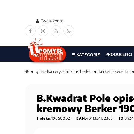
Twoje konto
PRODUCENCI
☰ KATEGORIE
gniazdka i wyłączniki
berker
berker b.kwadrat
B.Kwadrat Pole opis
kremowy Berker 19
Indeks:
19050002
EAN:
4011334172369
ID:
3424