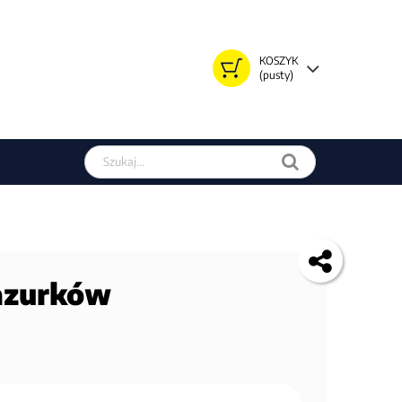
KOSZYK
(pusty)
Szukaj w sklepie
pazurków