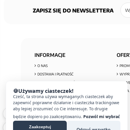
Zapisz
się
ZAPISZ SIĘ DO NEWSLETTERA
do
newsl
INFORMACJE
OFER
O NAS
PROM
DOSTAWA I PŁATNOŚĆ
WYPR
POLITYKA PRYWATNOŚCI I COOKIES
NOWE
🍪
Używamy ciasteczek!
REGULAMIN ZAKUPÓW
MAPA 
Cześć, ta strona używa wymaganych ciasteczek aby
REKLAMACJE I ZWROTY
zapewnić poprawne działanie i ciasteczka trackingowe
INFORMACJA O ZUŻYTYM SPRZĘCIE
aby lepiej zrozumieć co Cie interesuje. To drugie
będzie dopiero po zaakceptowaniu.
Pozwól mi wybrać
Zaakceptuj
Odrzuć wszystko