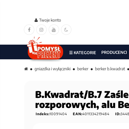
Twoje konto
PRODUCENCI
☰ KATEGORIE
gniazdka i wyłączniki
berker
berker b.kwadrat
B.Kwadrat/B.7 Zaśl
rozporowych, alu B
Indeks:
10091404
EAN:
4011334219484
ID:
344