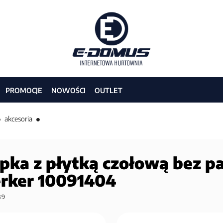
PROMOCJE
NOWOŚCI
OUTLET
akcesoria
epka z płytką czołową bez 
erker 10091404
89