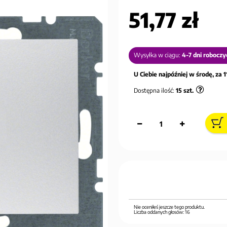
51,77 zł
Wysyłka w ciągu:
4-7 dni roboczy
U Ciebie najpóźniej w środę, za 11
Dostępna ilość:
15
szt.
Nie oceniłeś jeszcze tego produktu.
Liczba oddanych głosów:
16