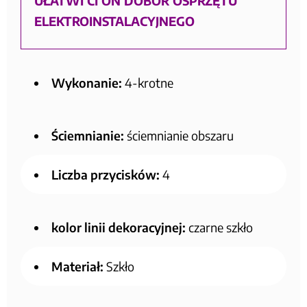
UŁATWI CI ON DOBÓR OSPRZĘTU
ELEKTROINSTALACYJNEGO
Wykonanie:
4-krotne
Ściemnianie:
ściemnianie obszaru
Liczba przycisków:
4
kolor linii dekoracyjnej:
czarne szkło
Materiał:
Szkło