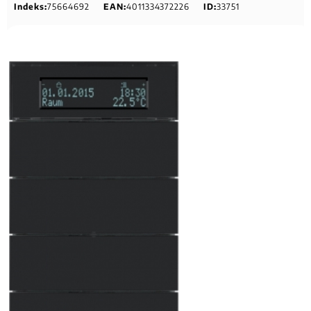
Indeks:
75664692
EAN:
4011334372226
ID:
33751