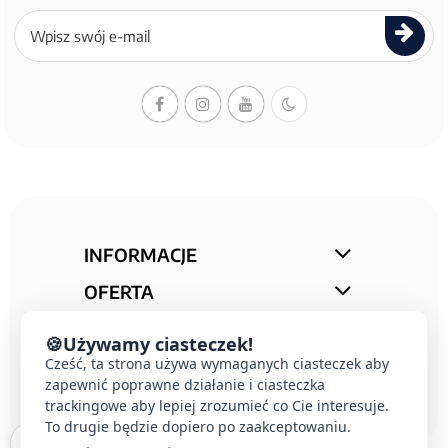
Zapisz
się
do
newslettera
INFORMACJE
OFERTA
STREFA PORAD
🍪
Używamy ciasteczek!
KONTAKT
Cześć, ta strona używa wymaganych ciasteczek aby
zapewnić poprawne działanie i ciasteczka
trackingowe aby lepiej zrozumieć co Cie interesuje.
To drugie będzie dopiero po zaakceptowaniu.