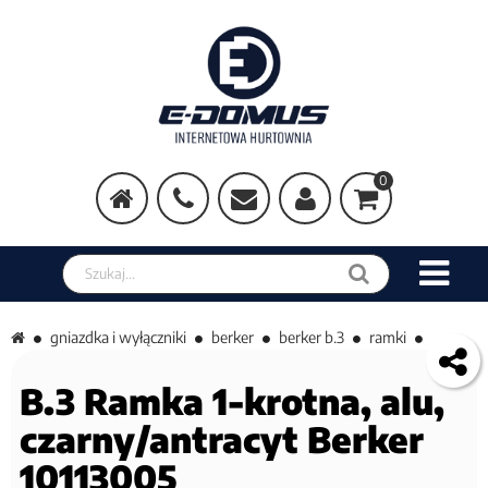
0
Szukaj w sklepie
gniazdka i wyłączniki
berker
berker b.3
ramki
B.3 Ramka 1-krotna, alu,
czarny/antracyt Berker
10113005