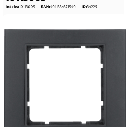
Indeks:
10113005
EAN:
4011334371540
ID:
34229