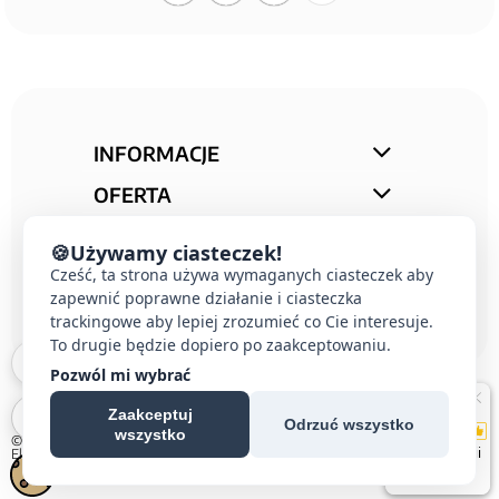
INFORMACJE
OFERTA
STREFA PORAD
🍪
Używamy ciasteczek!
Cześć, ta strona używa wymaganych ciasteczek aby
KONTAKT
zapewnić poprawne działanie i ciasteczka
trackingowe aby lepiej zrozumieć co Cie interesuje.
To drugie będzie dopiero po zaakceptowaniu.
Pozwól mi wybrać
Zaakceptuj
Odrzuć wszystko
wszystko
© 2026 E-DOMUS |
Kontakt Simon
|
Ospel
|
Berker
|
Karlik
|
Hager
|
Schneider
Electric
|
Wideodomofon EURA
| All rights reserved
Czechowice-Dziedzice, Pszczyna, Bielsko-Biała