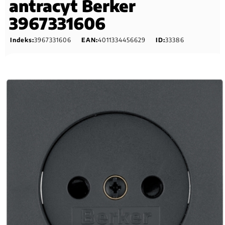
antracyt Berker
3967331606
Indeks:
3967331606
EAN:
4011334456629
ID:
33386