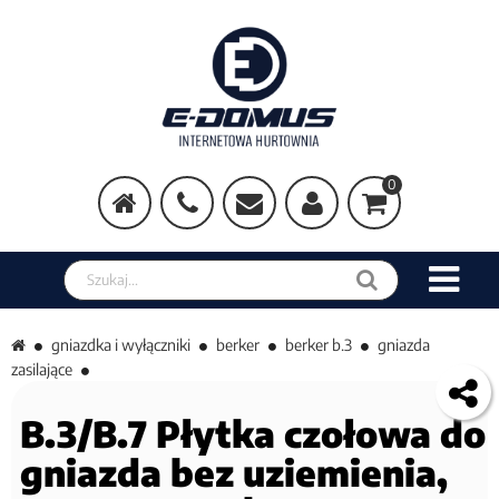
0
Szukaj w sklepie
gniazdka i wyłączniki
berker
berker b.3
gniazda
zasilające
B.3/B.7 Płytka czołowa do
gniazda bez uziemienia,