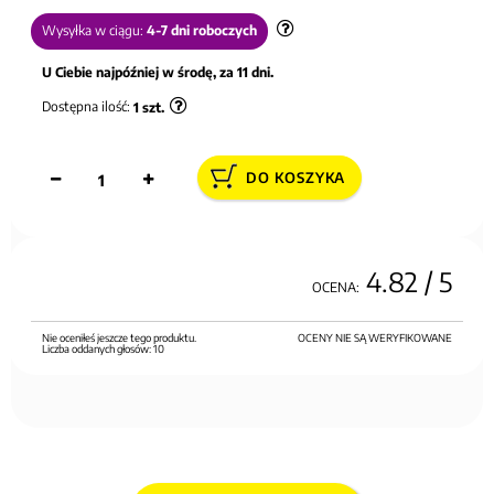
Wysyłka w ciągu:
4-7 dni roboczych
U Ciebie najpóźniej w środę, za 11 dni.
Dostępna ilość:
1
szt.
DO KOSZYKA
4.82
/ 5
OCENA:
Nie oceniłeś jeszcze tego produktu.
OCENY NIE SĄ WERYFIKOWANE
Liczba oddanych głosów:
10