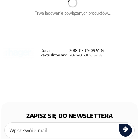
Trwa ładowanie powiązanych produktów...
Dodano:
2018-03-09 09:51:34
Zaktualizowano:
2026-07-31 16:34:38
ZAPISZ SIĘ DO NEWSLETTERA
Zapisz
się
do
newslettera