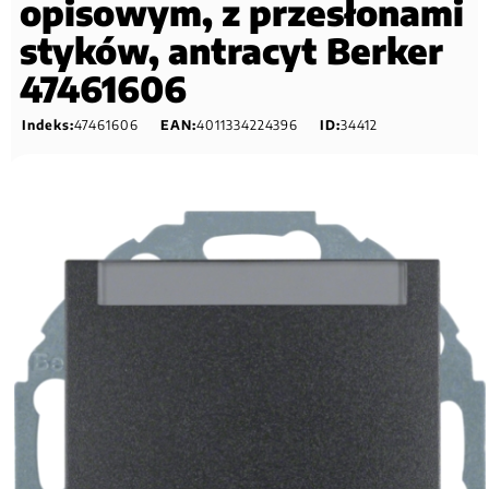
opisowym, z przesłonami
styków, antracyt Berker
47461606
Indeks:
47461606
EAN:
4011334224396
ID:
34412