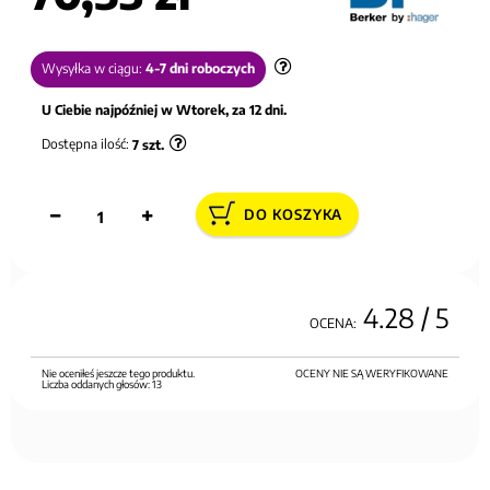
Wysyłka w ciągu:
4-7 dni roboczych
U Ciebie najpóźniej w Wtorek, za 12 dni.
Dostępna ilość:
7
szt.
DO KOSZYKA
4.28
/ 5
OCENA:
Nie oceniłeś jeszcze tego produktu.
OCENY NIE SĄ WERYFIKOWANE
Liczba oddanych głosów:
13