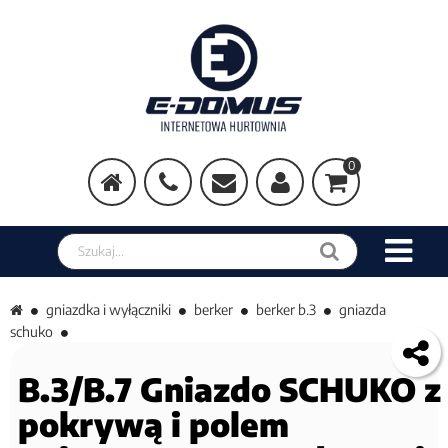
0
Szukaj w sklepie
gniazdka i wyłączniki
berker
berker b.3
gniazda
schuko
B.3/B.7 Gniazdo SCHUKO z
pokrywą i polem