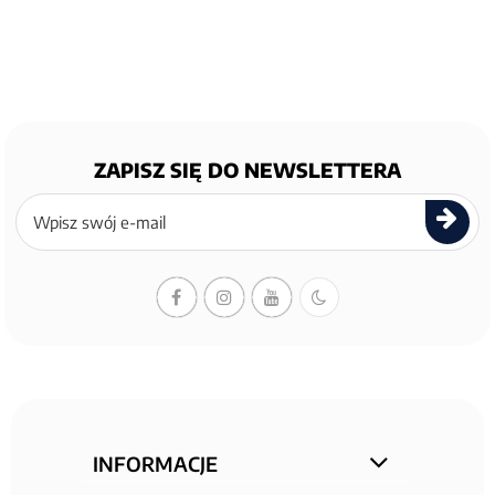
ZAPISZ SIĘ DO NEWSLETTERA
Zapisz
się
do
newslettera
INFORMACJE