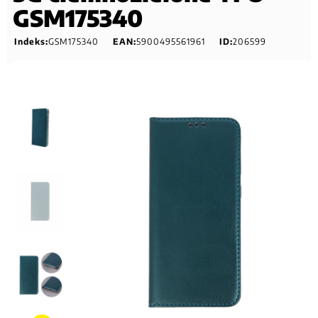
GSM175340
Indeks:
GSM175340
EAN:
5900495561961
ID:
206599