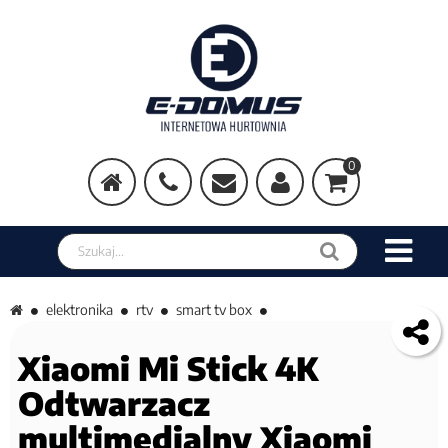
0
Szukaj w sklepie
elektronika
rtv
smart tv box
Xiaomi Mi Stick 4K
Odtwarzacz
multimedialny Xiaomi