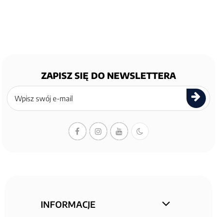
ZAPISZ SIĘ DO NEWSLETTERA
Zapisz
się
do
newslettera
INFORMACJE