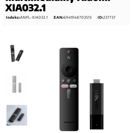
XIA032.1
Indeks:
ANPL-XIA032.1
EAN:
6941948703513
ID:
237737