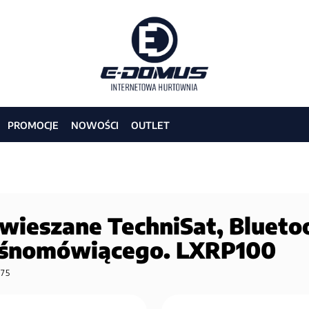
PROMOCJE
NOWOŚCI
OUTLET
ieszane TechniSat, Bluetoot
łośnomówiącego. LXRP100
775