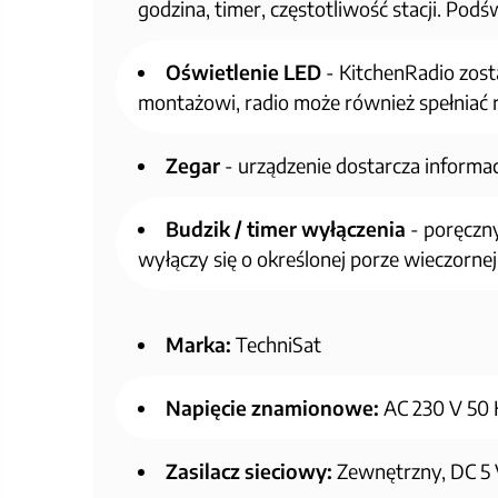
godzina, timer, częstotliwość stacji. Podś
Oświetlenie LED
- KitchenRadio zos
montażowi, radio może również spełniać r
Zegar
- urządzenie dostarcza informa
Budzik / timer wyłączenia
- poręczny
wyłączy się o określonej porze wieczornej
Marka:
TechniSat
Napięcie znamionowe:
AC 230 V 50 
Zasilacz sieciowy:
Zewnętrzny, DC 5 