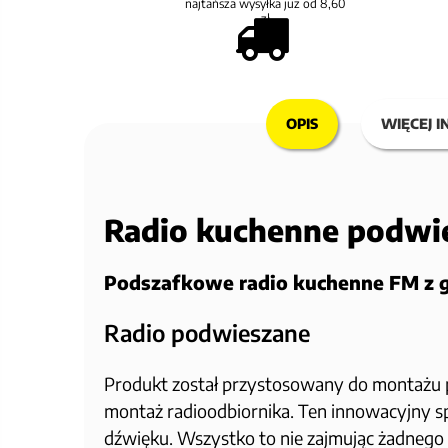
najtańsza wysyłka już od 8,60
zł
OPIS
WIĘCEJ I
Radio kuchenne podwie
Podszafkowe radio kuchenne FM z gł
Radio podwieszane
Produkt został przystosowany do montażu 
montaż radioodbiornika. Ten innowacyjny s
dźwięku. Wszystko to nie zajmując żadnego m