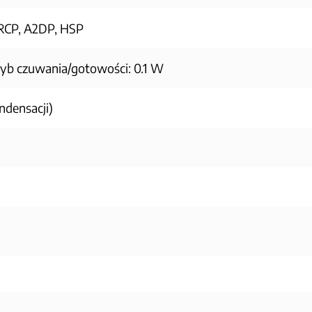
CP, A2DP, HSP
ryb czuwania/gotowości: 0.1 W
ndensacji)