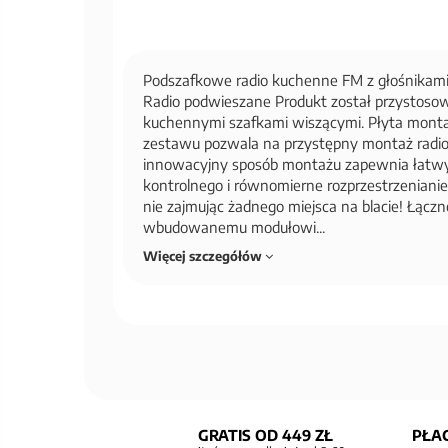
Podszafkowe radio kuchenne FM z głośnikami 
Radio podwieszane Produkt został przystos
kuchennymi szafkami wiszącymi. Płyta mont
zestawu pozwala na przystępny montaż radio
innowacyjny sposób montażu zapewnia łatwy
kontrolnego i równomierne rozprzestrzenianie
nie zajmując żadnego miejsca na blacie! Łąc
wbudowanemu modułowi...
Więcej szczegółów
GRATIS OD 449 ZŁ
PŁAC