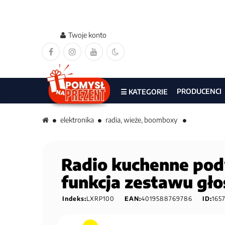
Twoje konto
PRODUCENCI
☰ KATEGORIE
elektronika
radia, wieże, boomboxy
Radio kuchenne podw
funkcja zestawu g
Indeks:
LXRP100
EAN:
4019588769786
ID:
165