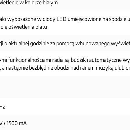
wietlenie w kolorze białym
tało wyposażone w diody LED umiejscowione na spodzie 
olę oświetlenia blatu
cji o aktualnej godzinie za pomocą wbudowanego wyświet
mi funkcjonalnościami radia są budzik i automatyczne wy
, a następnie bezbłędnie obudzi nad ranem muzyką ulubion
Hz
V / 1500 mA