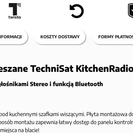
NFORMACJI
KOSZTY DOSTAWY
FORMY PŁATNOŚ
szane TechniSat KitchenRadio
ośnikami Stereo i funkcją Bluetooth
pod kuchennymi szafkami wiszącymi. Płyta montażowa d
posób montażu zapewnia łatwy dostęp do panelu kontroln
iejsca na blacie!