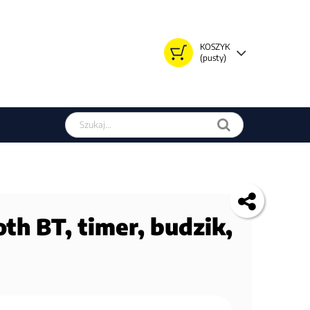
KOSZYK
(pusty)
Szukaj w sklepie
h BT, timer, budzik,