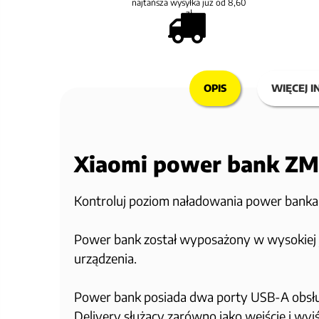
najtańsza wysyłka już od 8,60
zł
OPIS
WIĘCEJ I
Xiaomi power bank Z
Kontroluj poziom naładowania power bank
Power bank został wyposażony w wysokiej 
urządzenia.
Power bank posiada dwa porty USB-A obsłu
Delivery służący zarówno jako wejście i wyjś