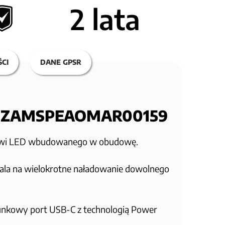
2 lata
CI
DANE GPSR
FO ZAMSPEAOMAR00159
czowi LED wbudowanego w obudowę.
ala na wielokrotne naładowanie dowolnego
runkowy port USB-C z technologią Power