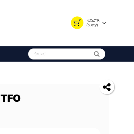
KOSZYK
(pusty)
Szukaj w sklepie
 TFO