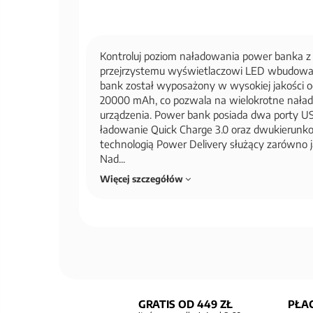
Kontroluj poziom naładowania power banka z 
przejrzystemu wyświetlaczowi LED wbudow
bank został wyposażony w wysokiej jakości o
20000 mAh, co pozwala na wielokrotne nał
urządzenia. Power bank posiada dwa porty US
ładowanie Quick Charge 3.0 oraz dwukierunk
technologią Power Delivery służący zarówno ja
Nad...
Więcej szczegółów
GRATIS OD 449 ZŁ
PŁAC