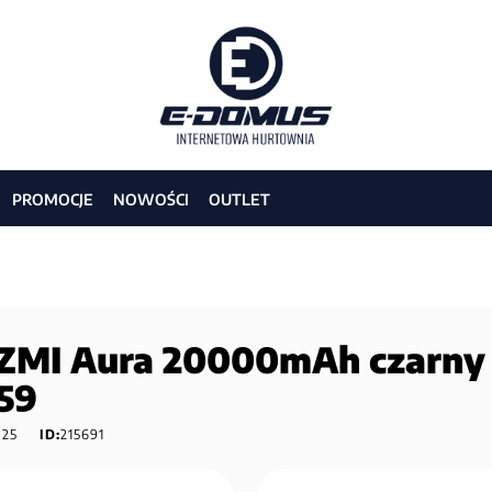
PROMOCJE
NOWOŚCI
OUTLET
 ZMI Aura 20000mAh czarny
59
025
ID:
215691