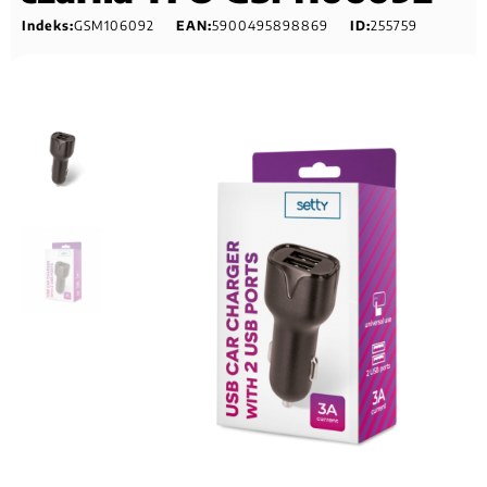
Indeks:
GSM106092
EAN:
5900495898869
ID:
255759