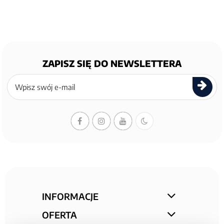
ZAPISZ SIĘ DO NEWSLETTERA
Zapisz
się
do
newslettera
INFORMACJE
OFERTA