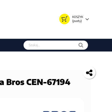
KOSZYK
(pusty)
Szukaj w sklepie
ła Bros CEN-67194