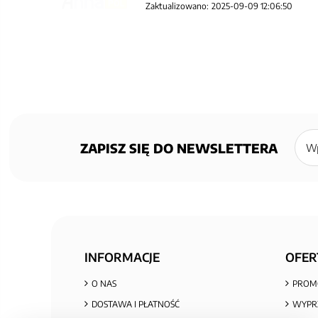
Zaktualizowano:
2025-09-09 12:06:50
Zapisz
się
ZAPISZ SIĘ DO NEWSLETTERA
do
newsl
INFORMACJE
OFER
O NAS
PROM
DOSTAWA I PŁATNOŚĆ
WYPR