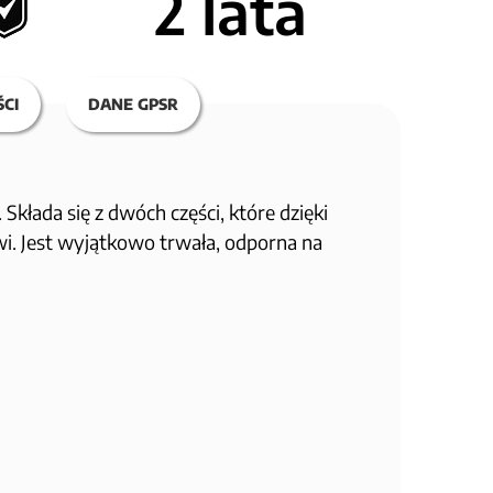
2 lata
CI
DANE GPSR
kłada się z dwóch części, które dzięki
i. Jest wyjątkowo trwała, odporna na