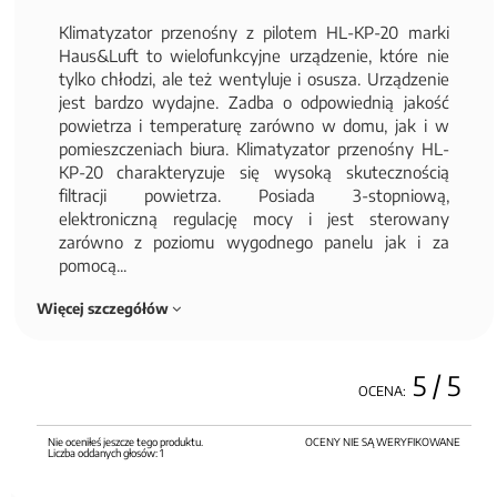
Klimatyzator przenośny z pilotem HL-KP-20 marki
Haus&Luft to wielofunkcyjne urządzenie, które nie
tylko chłodzi, ale też wentyluje i osusza. Urządzenie
jest bardzo wydajne. Zadba o odpowiednią jakość
powietrza i temperaturę zarówno w domu, jak i w
pomieszczeniach biura. Klimatyzator przenośny HL-
KP-20 charakteryzuje się wysoką skutecznością
filtracji powietrza. Posiada 3-stopniową,
elektroniczną regulację mocy i jest sterowany
zarówno z poziomu wygodnego panelu jak i za
pomocą...
Więcej szczegółów
5
/ 5
OCENA:
Nie oceniłeś jeszcze tego produktu.
OCENY NIE SĄ WERYFIKOWANE
Liczba oddanych głosów:
1