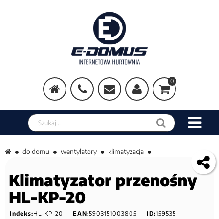
0
Szukaj w sklepie
do domu
wentylatory
klimatyzacja
Klimatyzator przenośny
HL-KP-20
Indeks:
HL-KP-20
EAN:
5903151003805
ID:
159535