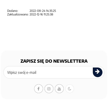
Dodano:
2022-08-24 14:35:25
Zaktualizowano:
2022-12-16 11:25:38
ZAPISZ SIĘ DO NEWSLETTERA
Zapisz
się
do
newslettera