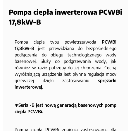
Pompa ciepła inwerterowa PCWBi
17,8kW-B
Pompa ciepła typu powietrze/woda
PCWBi
17,8kW-B
jest przewidziana do bezpośredniego
podłączenia do obiegu technologicznego wody
basenowej. Służy do podgrzewania wody, jak
również w razie potrzeby do jej chłodzenia. Cechą
wyróżniającą urządzenia jest płynna regulacja mocy
grzewczej dzięki zastosowaniu
sprężarki
inwerterowej
.
∗Seria -B jest nową generacją basenowych pomp
ciepła PCWBi.
Pompy ciepła PCWBi znajdują zastosowanie dla