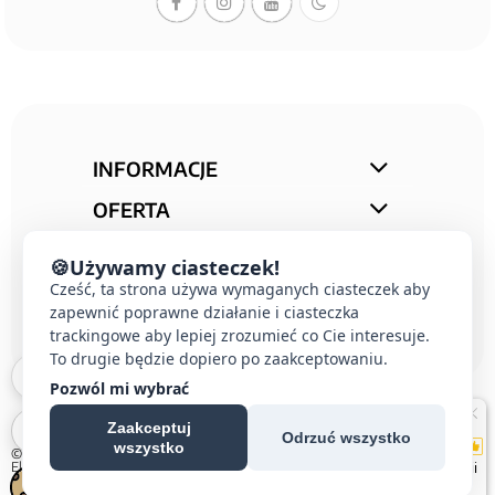
INFORMACJE
OFERTA
STREFA PORAD
🍪
Używamy ciasteczek!
KONTAKT
Cześć, ta strona używa wymaganych ciasteczek aby
zapewnić poprawne działanie i ciasteczka
trackingowe aby lepiej zrozumieć co Cie interesuje.
To drugie będzie dopiero po zaakceptowaniu.
Pozwól mi wybrać
Zaakceptuj
Odrzuć wszystko
wszystko
© 2026 E-DOMUS |
Kontakt Simon
|
Ospel
|
Berker
|
Karlik
|
Hager
|
Schneider
Electric
|
Wideodomofon EURA
| All rights reserved
Czechowice-Dziedzice, Pszczyna, Bielsko-Biała