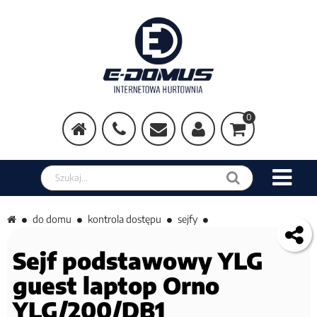
0
Szukaj w sklepie
do domu
kontrola dostępu
sejfy
Sejf podstawowy YLG
guest laptop Orno
YLG/200/DB1