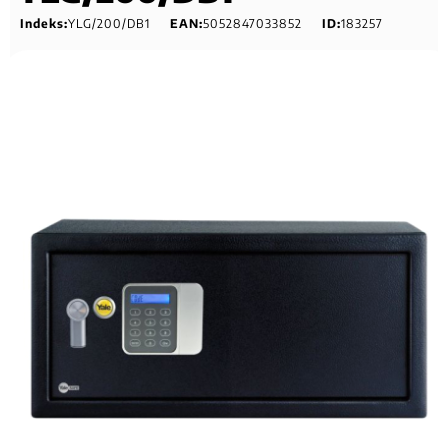
Indeks:
YLG/200/DB1
EAN:
5052847033852
ID:
183257