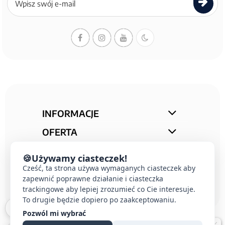
do
newslettera
INFORMACJE
OFERTA
STREFA PORAD
🍪
Używamy ciasteczek!
KONTAKT
Cześć, ta strona używa wymaganych ciasteczek aby
zapewnić poprawne działanie i ciasteczka
trackingowe aby lepiej zrozumieć co Cie interesuje.
To drugie będzie dopiero po zaakceptowaniu.
Pozwól mi wybrać