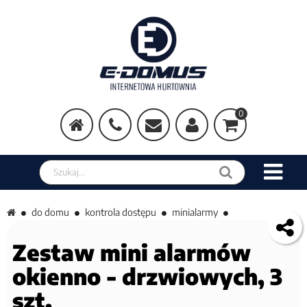
0
Szukaj w sklepie
do domu
kontrola dostępu
minialarmy
Zestaw mini alarmów
okienno - drzwiowych, 3
szt.