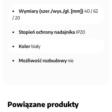
Wymiary (szer./wys./gł. [mm])
40 / 62
/ 20
Stopień ochrony nadajnika
IP20
Kolor
biały
Możliwość rozbudowy
nie
Powiązane produkty