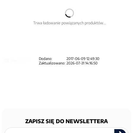
Trwa ładowanie powiązanych produktów...
Dodano:
2017-06-09 12:49:30
Zaktualizowano:
2026-07-31 14:16:50
ZAPISZ SIĘ DO NEWSLETTERA
Zapisz
się