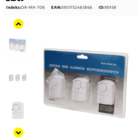
Indeks:
OR-MA-708
EAN:
5901752483866
ID:
18938