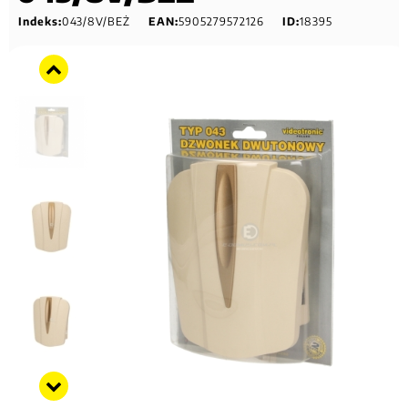
Indeks:
043/8V/BEŻ
EAN:
5905279572126
ID:
18395