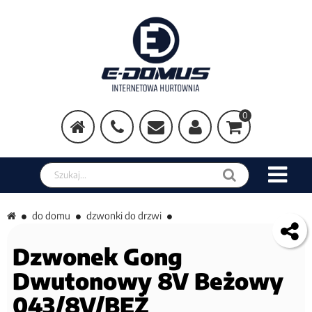
0
Szukaj w sklepie
do domu
dzwonki do drzwi
Dzwonek Gong
Dwutonowy 8V Beżowy
043/8V/BEŻ