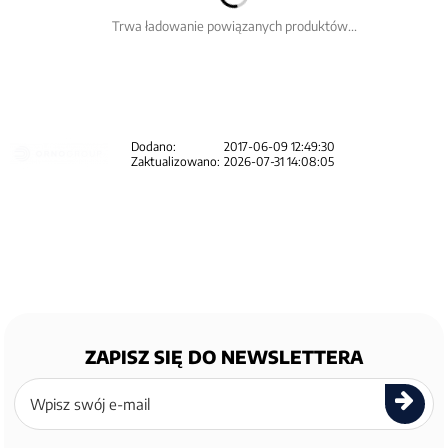
Trwa ładowanie powiązanych produktów...
Dodano:
2017-06-09 12:49:30
Zaktualizowano:
2026-07-31 14:08:05
ZAPISZ SIĘ DO NEWSLETTERA
Zapisz
się
do
newslettera