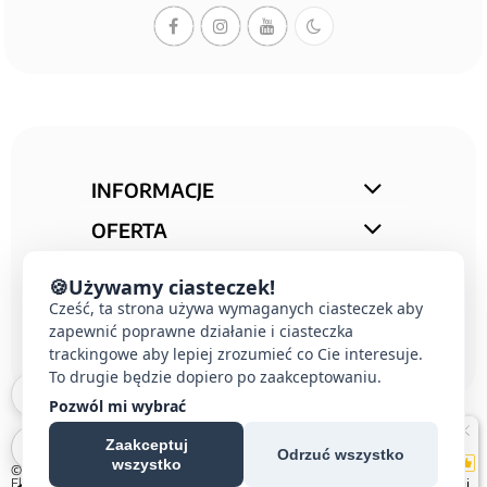
INFORMACJE
OFERTA
STREFA PORAD
🍪
Używamy ciasteczek!
KONTAKT
Cześć, ta strona używa wymaganych ciasteczek aby
zapewnić poprawne działanie i ciasteczka
trackingowe aby lepiej zrozumieć co Cie interesuje.
To drugie będzie dopiero po zaakceptowaniu.
Pozwól mi wybrać
Zaakceptuj
Odrzuć wszystko
wszystko
© 2026 E-DOMUS |
Kontakt Simon
|
Ospel
|
Berker
|
Karlik
|
Hager
|
Schneider
Electric
|
Wideodomofon EURA
| All rights reserved