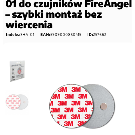
01 do czujników FireAngel
– szybki montaż bez
wiercenia
Indeks:
SHA-01
EAN:
5909000850415
ID:
257662