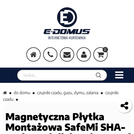
0
Szukaj w sklepie
do domu
czujniki czadu, gazu, dymu, zalania
czujniki
czadu
Magnetyczna Płytka
Montażowa SafeMi SHA-