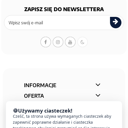
ZAPISZ SIĘ DO NEWSLETTERA
Zapisz
się
do
newslettera
INFORMACJE
OFERTA
STREFA PORAD
🍪
Używamy ciasteczek!
KONTAKT
Cześć, ta strona używa wymaganych ciasteczek aby
zapewnić poprawne działanie i ciasteczka