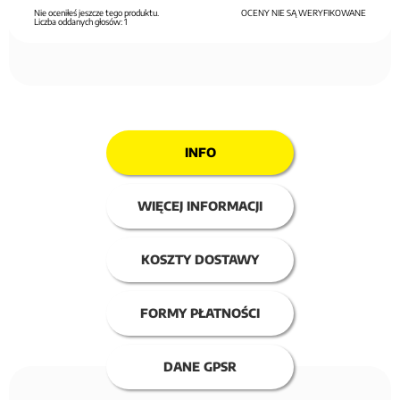
Nie oceniłeś jeszcze tego produktu.
OCENY NIE SĄ WERYFIKOWANE
Liczba oddanych głosów:
1
INFO
WIĘCEJ INFORMACJI
KOSZTY DOSTAWY
FORMY PŁATNOŚCI
DANE GPSR