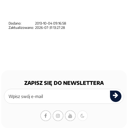
Dodano:
2013-10-04 09:16:58
Zaktualizowano:
2026-07-31 13:27:28
ZAPISZ SIĘ DO NEWSLETTERA
Zapisz
się
do
newslettera