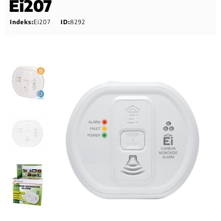
Ei207
Indeks:
Ei207
ID:
8292