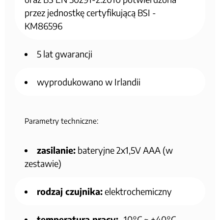
przez jednostkę certyfikującą BSI -
KM86596
5 lat gwarancji
wyprodukowano w Irlandii
Parametry techniczne:
zasilanie:
bateryjne 2x1,5V AAA (w
zestawie)
rodzaj czujnika:
elektrochemiczny
temperatura pracy:
-10°C ~ +40°C