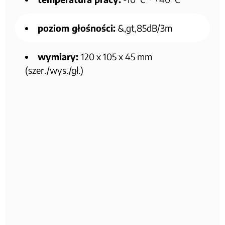
poziom głośności:
&,gt,85dB/3m
wymiary:
120 x 105 x 45 mm
(szer./wys./gł.)