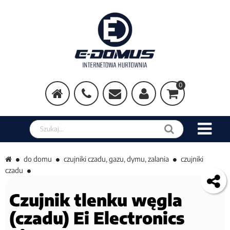
0
Szukaj w sklepie
do domu
czujniki czadu, gazu, dymu, zalania
czujniki
czadu
Czujnik tlenku węgla
(czadu) Ei Electronics