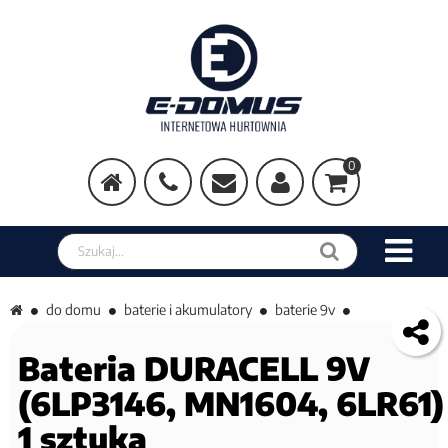
0
Szukaj w sklepie
do domu
baterie i akumulatory
baterie 9v
Bateria DURACELL 9V
(6LP3146, MN1604, 6LR61)
1 sztuka