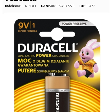
Indeks:
DB6LR61BL1
EAN:
5000394077225
ID:
106777