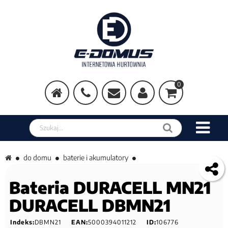
0
Szukaj w sklepie
do domu
baterie i akumulatory
Bateria DURACELL MN21
DURACELL DBMN21
Indeks:
DBMN21
EAN:
5000394011212
ID:
106776