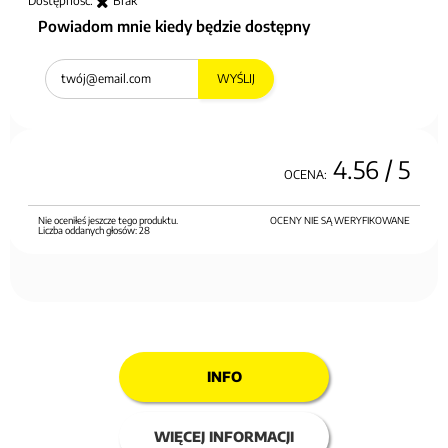
Dostępność:
Brak
Powiadom mnie kiedy będzie dostępny
WYŚLIJ
4.56
/ 5
OCENA:
Nie oceniłeś jeszcze tego produktu.
OCENY NIE SĄ WERYFIKOWANE
Liczba oddanych głosów:
28
INFO
WIĘCEJ INFORMACJI