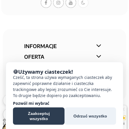
INFORMACJE
OFERTA
STREFA PORAD
🍪
Używamy ciasteczek!
KONTAKT
Cześć, ta strona używa wymaganych ciasteczek aby
zapewnić poprawne działanie i ciasteczka
trackingowe aby lepiej zrozumieć co Cie interesuje.
To drugie będzie dopiero po zaakceptowaniu.
Pozwól mi wybrać
Zaakceptuj
Odrzuć wszystko
wszystko
© 2026 E-DOMUS |
Kontakt Simon
|
Ospel
|
Berker
|
Karlik
|
Hager
|
Schneider
Electric
|
Wideodomofon EURA
| All rights reserved
Czechowice-Dziedzice, Pszczyna, Bielsko-Biała