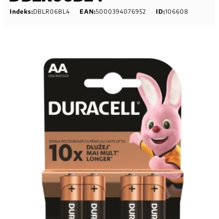
Indeks:
DBLR06BL4
EAN:
5000394076952
ID:
106608