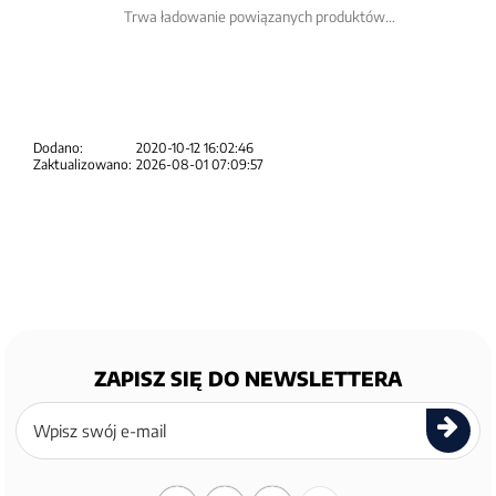
Trwa ładowanie powiązanych produktów...
Dodano:
2020-10-12 16:02:46
Zaktualizowano:
2026-08-01 07:09:57
ZAPISZ SIĘ DO NEWSLETTERA
Zapisz
się
do
newslettera