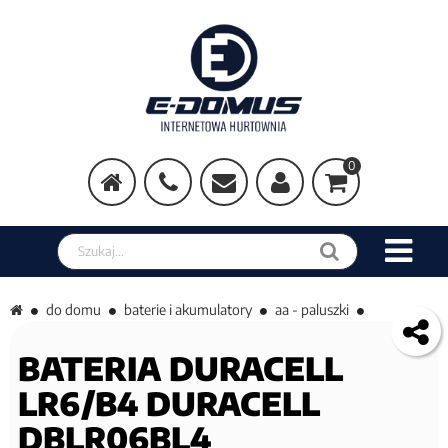
0
Szukaj w sklepie
do domu
baterie i akumulatory
aa - paluszki
BATERIA DURACELL
LR6/B4 DURACELL
DBLR06BL4