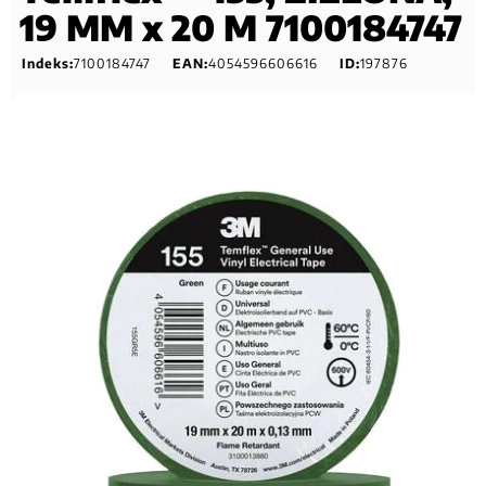
19 MM x 20 M 7100184747
Indeks:
7100184747
EAN:
4054596606616
ID:
197876