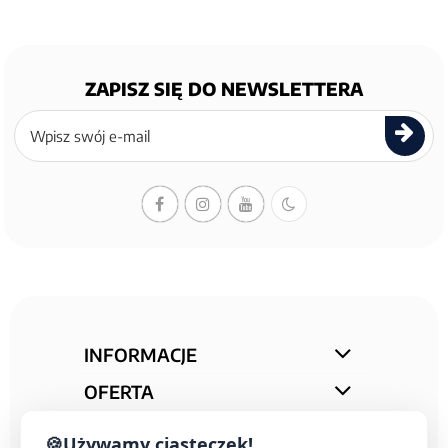
ZAPISZ SIĘ DO NEWSLETTERA
Zapisz
się
do
newslettera
INFORMACJE
OFERTA
STREFA PORAD
🍪
Używamy ciasteczek!