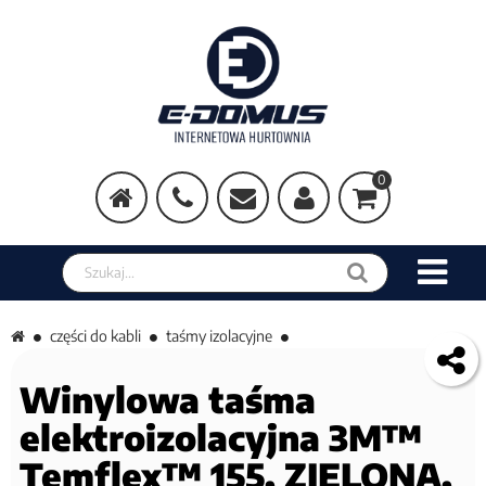
0
Szukaj w sklepie
części do kabli
taśmy izolacyjne
Winylowa taśma
elektroizolacyjna 3M™
Temflex™ 155, ZIELONA,