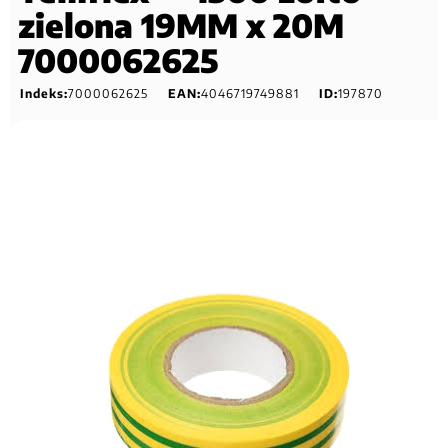
zielona 19MM x 20M
7000062625
Indeks:
7000062625
EAN:
4046719749881
ID:
197870