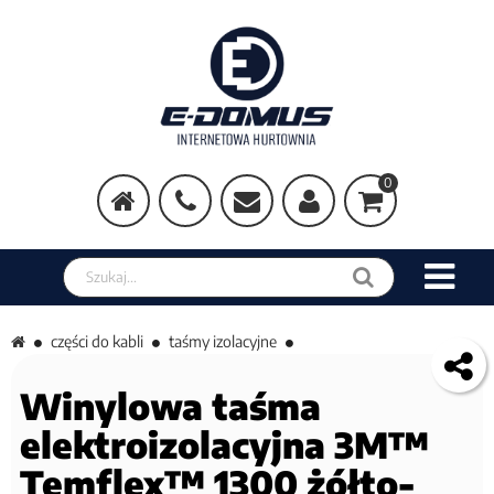
0
Szukaj w sklepie
części do kabli
taśmy izolacyjne
Winylowa taśma
elektroizolacyjna 3M™
Temflex™ 1300 żółto-