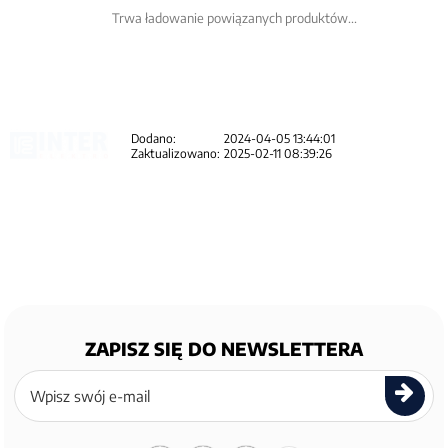
Trwa ładowanie powiązanych produktów...
Dodano:
2024-04-05 13:44:01
Zaktualizowano:
2025-02-11 08:39:26
ZAPISZ SIĘ DO NEWSLETTERA
Zapisz
się
do
newslettera