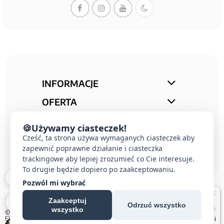
INFORMACJE
OFERTA
STREFA PORAD
🍪
Używamy ciasteczek!
KONTAKT
Cześć, ta strona używa wymaganych ciasteczek aby
zapewnić poprawne działanie i ciasteczka
trackingowe aby lepiej zrozumieć co Cie interesuje.
To drugie będzie dopiero po zaakceptowaniu.
Pozwól mi wybrać
Zaakceptuj
Odrzuć wszystko
wszystko
© 2026 E-DOMUS |
Kontakt Simon
|
Ospel
|
Berker
|
Karlik
|
Hager
|
Schneider
Electric
|
Wideodomofon EURA
| All rights reserved