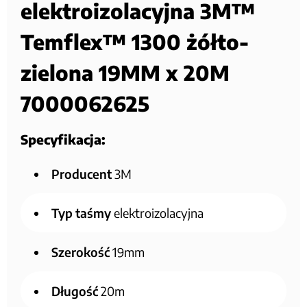
elektroizolacyjna 3M™
Temflex™ 1300 żółto-
zielona 19MM x 20M
7000062625
Specyfikacja:
Producent
3M
Typ taśmy
elektroizolacyjna
Szerokość
19mm
Długość
20m