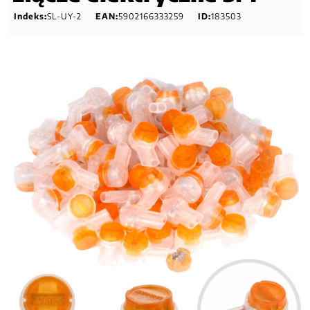
Indeks:
SL-UY-2
EAN:
5902166333259
ID:
183503