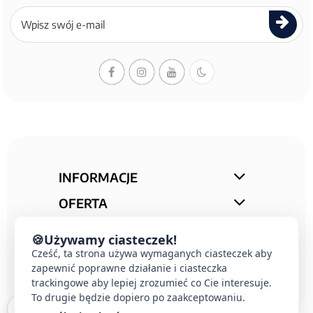
Zapisz
się
do
newslettera
INFORMACJE
OFERTA
STREFA PORAD
🍪
Używamy ciasteczek!
KONTAKT
Cześć, ta strona używa wymaganych ciasteczek aby
zapewnić poprawne działanie i ciasteczka
trackingowe aby lepiej zrozumieć co Cie interesuje.
To drugie będzie dopiero po zaakceptowaniu.