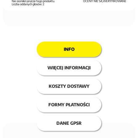
Nie oceniłeś jeszcze tego produktu.
OCENY NIE SĄ WERYFIKOWANE
Liczba oddanych głosów:
2
INFO
WIĘCEJ INFORMACJI
KOSZTY DOSTAWY
FORMY PŁATNOŚCI
DANE GPSR