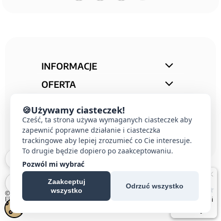
INFORMACJE
OFERTA
STREFA PORAD
🍪
Używamy ciasteczek!
KONTAKT
Cześć, ta strona używa wymaganych ciasteczek aby
zapewnić poprawne działanie i ciasteczka
trackingowe aby lepiej zrozumieć co Cie interesuje.
To drugie będzie dopiero po zaakceptowaniu.
Pozwól mi wybrać
Zaakceptuj
Odrzuć wszystko
wszystko
© 2026 E-DOMUS |
Kontakt Simon
|
Ospel
|
Berker
|
Karlik
|
Hager
|
Schneider
Electric
|
Wideodomofon EURA
| All rights reserved
Czechowice-Dziedzice, Pszczyna, Bielsko-Biała