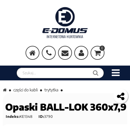
0
Szukaj w sklepie
części do kabli
trytytka
Opaski BALL-LOK 360x7,9
Indeks:
KE1348
ID:
3790