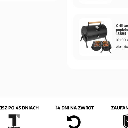
Grill t
popiel
18899
101,00 z
Aktualn
ISZ PO 45 DNIACH
14 DNI NA ZWROT
ZAUFAN