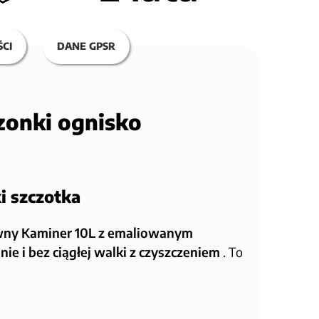
CI
DANE GPSR
zonki ognisko
i szczotka
iwny Kaminer 10L z emaliowanym
e i bez ciągłej walki z czyszczeniem
. To