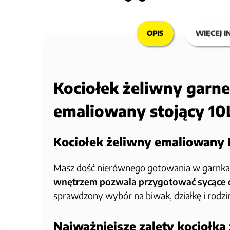
OPIS
WIĘCEJ I
Kociołek żeliwny garne
emaliowany stojący 10
Kociołek żeliwny emaliowany 
Masz dość nierównego gotowania w garnkac
wnętrzem pozwala przygotować sycące da
sprawdzony wybór na biwak, działkę i rodz
Najważniejsze zalety kociołk