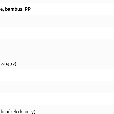
ne, bambus, PP
ewnątrz)
 do nóżek i klamry)