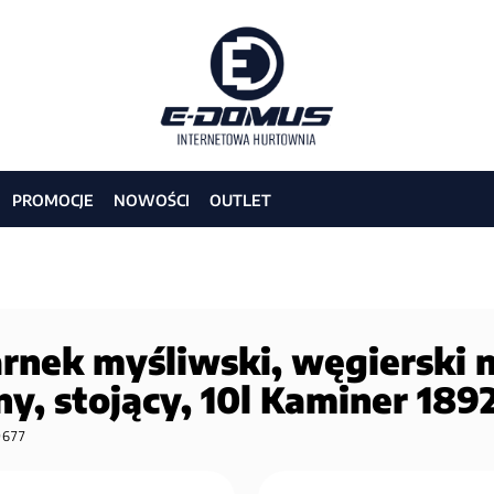
PROMOCJE
NOWOŚCI
OUTLET
arnek myśliwski, węgierski n
y, stojący, 10l Kaminer 189
9677