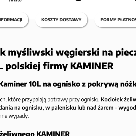
NFORMACJI
KOSZTY DOSTAWY
FORMY PŁATNOŚ
k myśliwski węgierski na piec
L polskiej firmy KAMINER
Kaminer 10L na ognisko z pokrywą nóżk
h, które przypalają potrawy przy ognisku
Kociołek żel
nia na ognisku, w palenisku lub nad żarem - wygodni
inne wypady.
a żeliwnego KAMINER