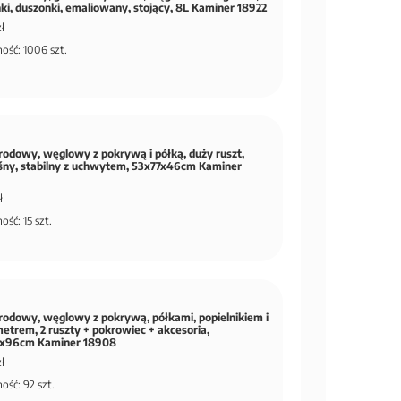
ki, duszonki, emaliowany, stojący, 8L Kaminer 18922
ł
ość: 1006 szt.
grodowy, węglowy z pokrywą i półką, duży ruszt,
śny, stabilny z uchwytem, 53x77x46cm Kaminer
ł
ość: 15 szt.
grodowy, węglowy z pokrywą, półkami, popielnikiem i
trem, 2 ruszty + pokrowiec + akcesoria,
x96cm Kaminer 18908
ł
ość: 92 szt.