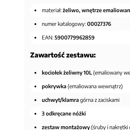
materiał:
żeliwo, wnętrze emaliowa
numer katalogowy:
00027376
EAN:
5900779962859
Zawartość zestawu:
kociołek żeliwny 10L
(emaliowany w
pokrywka
(emaliowana wewnątrz)
uchwyt/klamra
górna z zaciskami
3 odkręcane nóżki
zestaw montażowy
(śruby i nakrętki