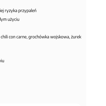
iej ryzyka przypaleń
żdym użyciu
u, chili con carne, grochówka wojskowa, żurek
wiu