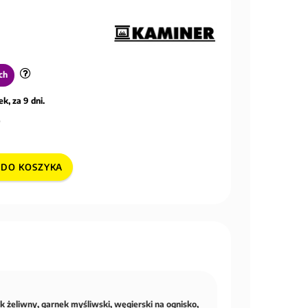
ch
k, za 9 dni.
DO KOSZYKA
k żeliwny, garnek myśliwski, węgierski na ognisko,