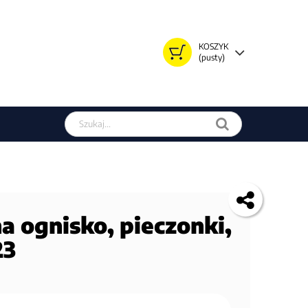
KOSZYK
(pusty)
Szukaj w sklepie
a ognisko, pieczonki,
23