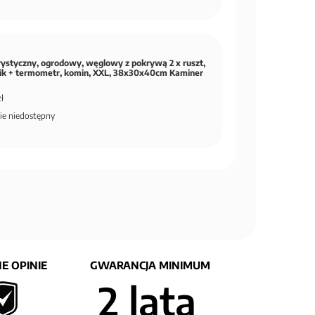
urystyczny, ogrodowy, węglowy z pokrywą 2 x ruszt,
nik + termometr, komin, XXL, 38x30x40cm Kaminer
ł
ie niedostępny
E OPINIE
GWARANCJA MINIMUM
2 lata