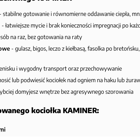
- stabilne gotowanie i równomierne oddawanie ciepła, mn
i
- łatwiejsze mycie i brak konieczności impregnacji po ka
 osób na raz, bez gotowania na raty
kowe
- gulasz, bigos, leczo z kiełbasą, fasolka po bretońsk
lenisku i wygodny transport oraz przechowywanie
osić lub podwiesić kociołek nad ogniem na haku lub żura
zybciej domyjesz wnętrze bez agresywnego szorowania
iowanego kociołka KAMINER:
ami