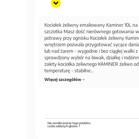
Kociołek żeliwny emaliowany Kaminer 10L na
szczotka Masz dość nierównego gotowania w 
potrawy przy ognisku Kociołek żeliwny Kami
wnętrzem pozwala przygotować sycące dania 
lub nad żarem - wygodnie i bez ciągłej walki z
sprawdzony wybór na biwak, działkę i rodzin
zalety kociołka żeliwnego KAMINER żeliwo o
temperaturę - stabilne...
Więcej szczegółów
Nie oceniłeś jeszcze tego produktu.
Liczba oddanych głosów:
1