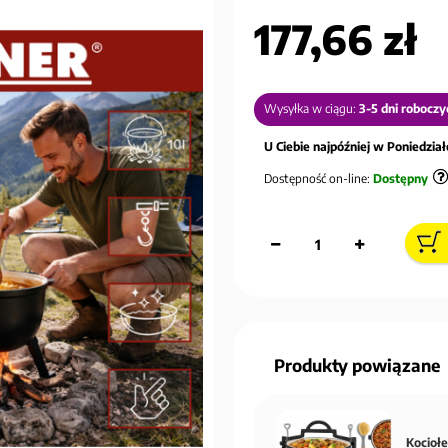
177,66 zł
Wysyłka w ciągu:
3-5 dni roboczy
U Ciebie najpóźniej w Poniedziałe
Dostępność on-line:
Dostępny
Produkty powiązane
Kociołe