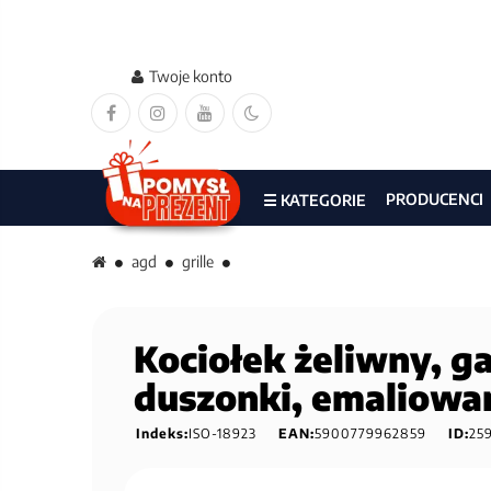
Twoje konto
PRODUCENCI
☰ KATEGORIE
agd
grille
Kociołek żeliwny, g
duszonki, emaliowan
Indeks:
ISO-18923
EAN:
5900779962859
ID:
25