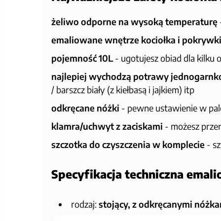
żeliwo odporne na wysoką temperaturę
emaliowane wnętrze kociołka i pokrywk
pojemność 10L
- ugotujesz obiad dla kilku
najlepiej wychodzą potrawy jednogarn
/ barszcz biały (z kiełbasą i jajkiem) itp
odkręcane nóżki
- pewne ustawienie w pa
klamra/uchwyt z zaciskami
- możesz przen
szczotka do czyszczenia w komplecie
- s
Specyfikacja techniczna emal
rodzaj:
stojący, z odkręcanymi nóżk