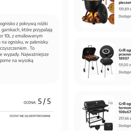
pieczon
139,89 z
Dostępn
 ognisko z pokrywą nóżki
garnkach, które przypalają
ner 10L z emaliowanym
na ognisku, w palenisku
 czyszczeniem . To
Grill o
ne wypady. Najważniejsze
przeno
18907
dporne na wysoką
131,00 z
Dostępn
5
/ 5
OCENA:
Grill o
termome
108x67
OCENY NIE SĄ WERYFIKOWANE
297,66 z
Dostępn