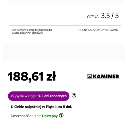
3.5
/ 5
OCENA:
Nie oceniłeś jeszcze tego produktu.
OCENY NIE SĄ WERYFIKOWANE
Liczba oddanych głosów:
4
188,61 zł
Wysyłka w ciągu:
3-5 dni roboczych
U Ciebie najpóźniej w Piątek, za 8 dni.
Dostępność on-line:
Dostępny