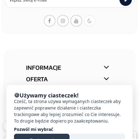
do
newslettera
INFORMACJE
OFERTA
STREFA PORAD
🍪
Używamy ciasteczek!
Cześć, ta strona używa wymaganych ciasteczek aby
KONTAKT
zapewnić poprawne działanie i ciasteczka
trackingowe aby lepiej zrozumieć co Cie interesuje.
To drugie będzie dopiero po zaakceptowaniu.
Pozwól mi wybrać