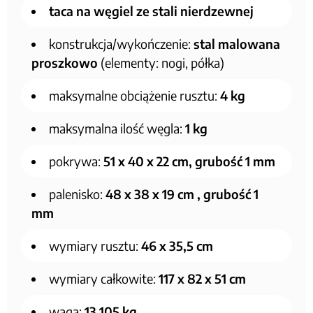
taca na węgiel ze stali nierdzewnej
konstrukcja/wykończenie:
stal malowana
proszkowo
(elementy: nogi, półka)
maksymalne obciążenie rusztu:
4 kg
maksymalna ilość węgla:
1 kg
pokrywa:
51 x 40 x 22 cm, grubość 1 mm
palenisko:
48 x 38 x 19 cm , grubość 1
mm
wymiary rusztu:
46 x 35,5 cm
wymiary całkowite:
117 x 82 x 51 cm
waga:
13,105 kg