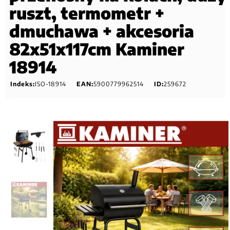
ruszt, termometr +
dmuchawa + akcesoria
82x51x117cm Kaminer
18914
Indeks:
ISO-18914
EAN:
5900779962514
ID:
259672