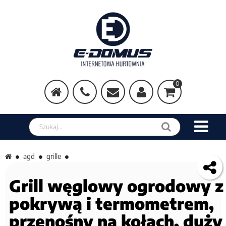
0
Szukaj w sklepie
agd
grille
Grill węglowy ogrodowy z
pokrywą i termometrem,
przenośny na kołach, duży