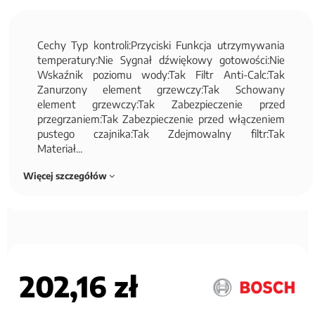
Cechy Typ kontroli:Przyciski Funkcja utrzymywania
temperatury:Nie Sygnał dźwiękowy gotowości:Nie
Wskaźnik poziomu wody:Tak Filtr Anti-Calc:Tak
Zanurzony element grzewczy:Tak Schowany
element grzewczy:Tak Zabezpieczenie przed
przegrzaniem:Tak Zabezpieczenie przed włączeniem
pustego czajnika:Tak Zdejmowalny filtr:Tak
Materiał...
Więcej szczegółów
202,16 zł