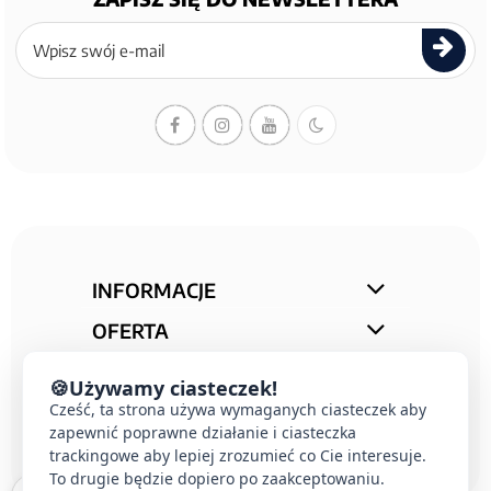
Zapisz
się
do
newslettera
INFORMACJE
OFERTA
STREFA PORAD
🍪
Używamy ciasteczek!
KONTAKT
Cześć, ta strona używa wymaganych ciasteczek aby
zapewnić poprawne działanie i ciasteczka
trackingowe aby lepiej zrozumieć co Cie interesuje.
To drugie będzie dopiero po zaakceptowaniu.