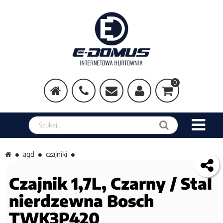
0
Szukaj w sklepie
agd
czajniki
Czajnik 1,7L, Czarny / Stal
nierdzewna Bosch
TWK3P420