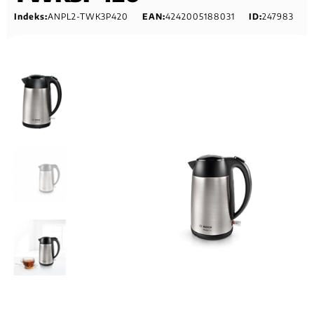
Indeks:
ANPL2-TWK3P420
EAN:
4242005188031
ID:
247983